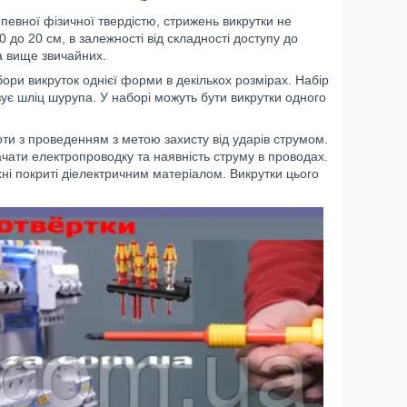
певної фізичної твердістю, стрижень викрутки не
0 до 20 см, в залежності від складності доступу до
ка вище звичайних.
ори викруток однієї форми в декількох розмірах. Набір
изує шліц шурупа. У наборі можуть бути викрутки одного
оти з проведенням з метою захисту від ударів струмом.
ачати електропроводку та наявність струму в проводах.
хні покриті діелектричним матеріалом. Викрутки цього