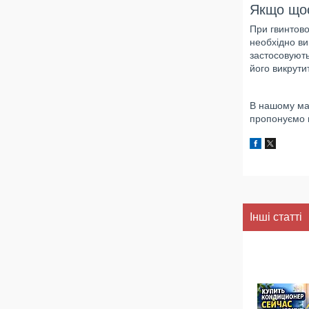
Якщо щос
При гвинтово
необхідно ви
застосовують
його викрути
В нашому маг
пропонуємо н
Інші статті