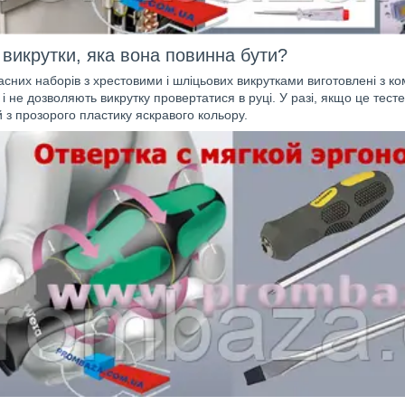
 викрутки, яка вона повинна бути?
асних наборів з хрестовими і шліцьових викрутками виготовлені з ко
і і не дозволяють викрутку провертатися в руці. У разі, якщо це тест
 з прозорого пластику яскравого кольору.