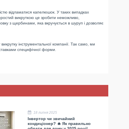
істю відламатися капелюшок. У таких випадках
простий викруткою це зробити неможливо,
овку з щербинами, яка вкручується в шуруп і дозволяє
викрутку інструментальної компанії. Так само, ми
 вставками специфічної форми.
18 липня 2025
Інвертор чи звичайний
кондиціонер? 🔥 Як правильно
обрати для дому у 2025 році!