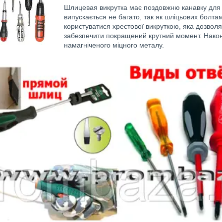
Шлицевая викрутка має поздовжню канавку для 
випускається не багато, так як шліцьових болта
користуватися хрестової викруткою, яка дозволя
забезпечити покращений крутний момент. Наконе
намагніченого міцного металу.