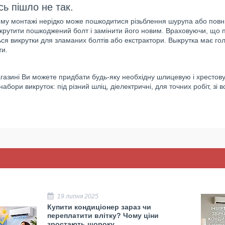
ь пішло не так.
му монтажі нерідко може пошкодитися різьблення шурупа або повн
крутити пошкоджений болт і замінити його новим. Враховуючи, що 
ся викрутки для зламаних болтів або екстрактори. Выкрутка має гол
ти.
азині Ви можете придбати будь-яку необхідну шлицевую і хрестову 
абори викруток: під різний шліц, діелектричні, для точних робіт, зі
19 липня 2025
Купити кондиціонер зараз чи
переплатити влітку? Чому ціни
зростають щороку