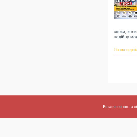
спеки, кол
надійну мо
Повна версія