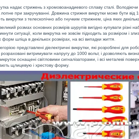
рутка надає стрижень з хромовоанадиевого сплаву сталі. Володіючи 
не лопне при закручуванні. Довжина стрижня викрутки може бути від 1
ють викрутки з телескопічно або гнучким стрижнем, ціна яких декіль
еликий розмах основних розмірів шурупів вигідно купувати різні наб
икнути ситуації, коли викрутка не зовсім підходить за розміром і зл
х форм шліца в декількох розмірах, на всі випадки життя.
горією представлені діелектричні викрутки, які розроблені для роб
и розраховані витримувати напругу до 1000 вольт, і дозволяють визн
викруток оснащені світловими сигналізаторами, і всі металеві повер
мають щлицевую і хрестову форму.