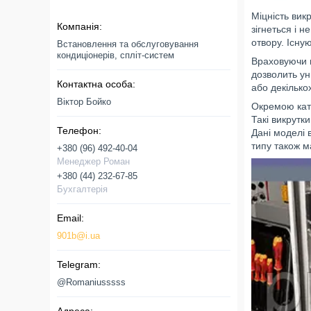
Міцність вик
зігнеться і 
отвору. Існу
Встановлення та обслуговування
кондиціонерів, спліт-систем
Враховуючи в
дозволить ун
або декілько
Віктор Бойко
Окремою кате
Такі викрутк
Дані моделі 
типу також 
+380 (96) 492-40-04
Менеджер Роман
+380 (44) 232-67-85
Бухгалтерія
901b@i.ua
@Romaniusssss