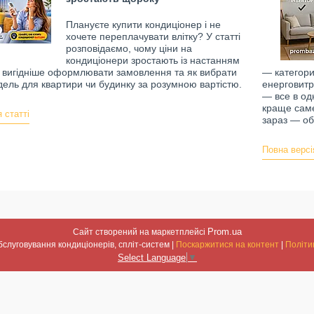
Плануєте купити кондиціонер і не
хочете переплачувати влітку? У статті
розповідаємо, чому ціни на
кондиціонери зростають із настанням
и вигідніше оформлювати замовлення та як вибрати
— категори
дель для квартири чи будинку за розумною вартістю.
енерговитра
— все в од
краще саме
 статті
зараз — об
Повна версі
Prom.ua
Сайт створений на маркетплейсі
Встановлення та обслуговування кондиціонерів, спліт-систем |
Поскаржитися на контент
|
Політи
Select Language
▼