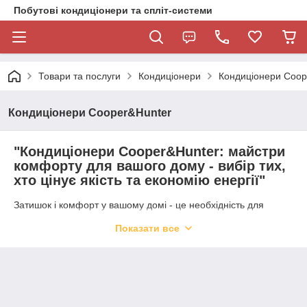
Побутові кондиціонери та спліт-системи
Товари та послуги
Кондиціонери
Кондиціонери Coop
Кондиціонери Cooper&Hunter
"Кондиціонери Cooper&Hunter: майстри
комфорту для вашого дому - вибір тих,
хто цінує якість та економію енергії"
Затишок і комфорт у вашому домі - це необхідність для
нашого здоров'я та добробуту. І одним із ключових елементів,
Показати все
які допомагають досягти цієї мети, є кондиціонери. Однак,
вибір правильного кондиціонера може бути викликом,
особливо, коли на ринку існує безліч варіантів.
Але є один бренд, який вирізняється на тлі інших -
Cooper&Hunter. Ця компанія - справжні майстри комфорту,
які створюють кондиціонери, які відповідають найвищим