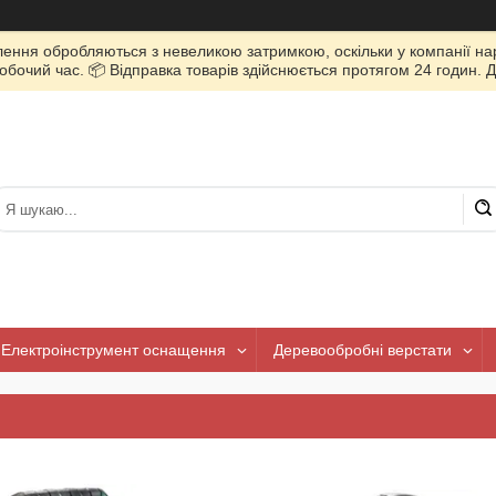
лення обробляються з невеликою затримкою, оскільки у компанії нар
очий час. 📦 Відправка товарів здійснюється протягом 24 годин. Д
Електроінструмент оснащення
Деревообробні верстати