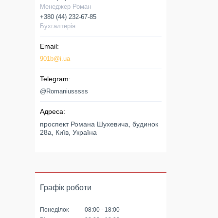
Менеджер Роман
+380 (44) 232-67-85
Бухгалтерія
901b@i.ua
@Romaniusssss
проспект Романа Шухевича, будинок
28а, Київ, Україна
Графік роботи
Понеділок
08:00
18:00