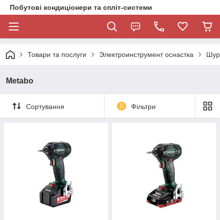
Побутові кондиціонери та спліт-системи
Товари та послуги
Электроинструмент оснастка
Шур
Metabo
Сортування
0
Фільтри