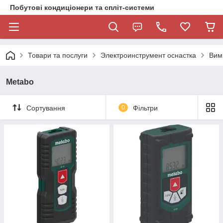
Побутові кондиціонери та спліт-системи
Товари та послуги
Электроинструмент оснастка
Вим
Metabo
Сортування
0
Фільтри