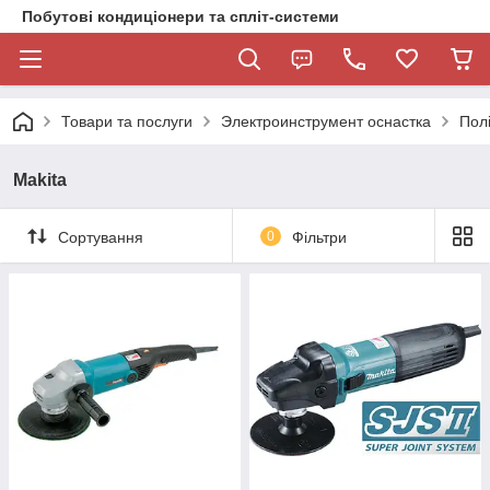
Побутові кондиціонери та спліт-системи
Товари та послуги
Электроинструмент оснастка
Пол
Makita
Сортування
0
Фільтри