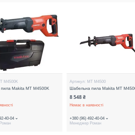
T M4500K
MT M4500
 пила Makita MT M4500K
Шабельна пила Makita MT M450
8 548 ₴
явності
Немає в наявності
92-40-04
+380 (96) 492-40-04
Роман
Менеджер Роман