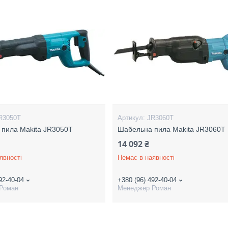
R3050T
JR3060T
пила Makita JR3050T
Шабельна пила Makita JR3060T
14 092 ₴
явності
Немає в наявності
92-40-04
+380 (96) 492-40-04
Роман
Менеджер Роман