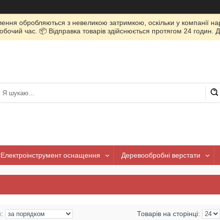
лення обробляються з невеликою затримкою, оскільки у компанії нар
очий час. 📦 Відправка товарів здійснюється протягом 24 годин. Д
Електроінструмент оснащення
Деревообробні верстати