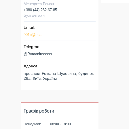
Менеджер Роман
+380 (44) 232-67-85
Бухгалтерія
901b@i.ua
@Romaniusssss
проспект Романа Шухевича, будинок
28а, Київ, Україна
Графік роботи
Понеділок
08:00
18:00