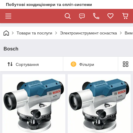
Побутові кондиціонери та спліт-системи
Товари та послуги
Электроинструмент оснастка
Вим
Bosch
Сортування
0
Фільтри