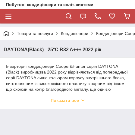
Побутові кондиціонери та спліт-системи
Товари та послуги
Кондиціонери
Кондиціонери Coop
DAYTONA(Black) - 25°C R32 A+++ 2022 рік
Інверторні кондиціонери Cooper&Hunter серія DAYTONA
(Black) виробництва 2022 року відрізняються від попередньої
серії DAYTONA лише кольором корпусу внутрішнього блока,
виготовленим із високоякісного пластику з чорним відтінком,
що схожий на колір благородного металу, ще однією
новинкою цього блока стала світлодіодна підсвітка.
Показати все
Кондиціонери цієї серії мають вбудовану функцію Wi-Fi,
використання якої надає можливість її власникові керувати
приладом, перебуваючи за тисячі кілометрів від дому за
допомогою смартфона або планшета. Нову «паковку»
отримав і зовнішній блок, теплообмінник якого оброблений
особливим антикорозійним покриттям Fin, що неабияк