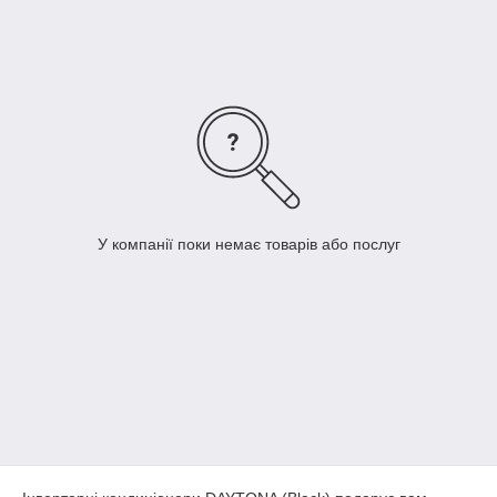
збільшило термін експлуатації всієї спліт-системи, і дало їй
можливість функціонувати залежно від моделі в широкому
діапазоні зовнішніх температур: від -25 °C до +50 °C.
У компанії поки немає товарів або послуг