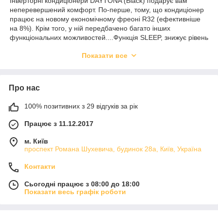
Інверторні кондиціонери DAYTONA (Black) подарує вам
неперевершений комфорт. По-перше, тому, що кондиціонер
працює на новому економічному фреоні R32 (ефективніше
на 8%). Крім того, у ній передбачено багато інших
функціональних можливостей....Функція SLEEP, знижує рівень
шуму до мінімуму та підтримує температуру в нічному
Показати все
режимі; а широкі жалюзі рівномірно поширюють потоки
повітря всією кімнатою. За допомогою інноваційної технології
«Step-less Fan Control» — відбувається плавне регулювання
швидкості вентилятора внутрішнього агрегату в найширшому
Про нас
діапазоні від 1 до 100%. Технологічний ланцюжок «I Action»
сприяє рівному та високостабільному функціонуванню
100% позитивних з 29 відгуків за рік
двигуна за найнижчих частот (1 Гц); а досконаліше
програмне забезпечення стане гарантією функціонування
Працює з 11.12.2017
приладу за великого інтервалу частот обертання
компресора. Передбачена опція «I FEEL» — так звана
м. Київ
інтелектуальне розморожування представлена датчиком
проспект Романа Шухевича, будинок 28а, Київ, Україна
температури вбудованим у пульті дистанційного керування.
Контакти
Ця модель обладнана надпродуктивним Turbo-режимом —
досить одного натискання на кнопку й інтенсивне обігрівання
Сьогодні працює з 08:00 до 18:00
або охолодження будуть забезпечені. Передбачене
Показати весь графік роботи
інтелектуальне керування в режимі AUTO — автоматичний
вибір режиму роботи: охолодження й обігрівання або
осушення та вентиляція.