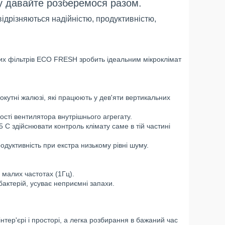
му давайте розберемося разом.
відрізняються надійністю, продуктивністю,
их фільтрів ECO FRESH зробить ідеальним мікроклімат
кутні жалюзі, які працюють у дев'яти вертикальних
сті вентилятора внутрішнього агрегату.
5 С здійснювати контроль клімату саме в тій частині
дуктивність при екстра низькому рівні шуму.
 малих частотах (1Гц).
актерій, усуває неприємні запахи.
інтер'єрі і просторі, а легка розбирання в бажаний час