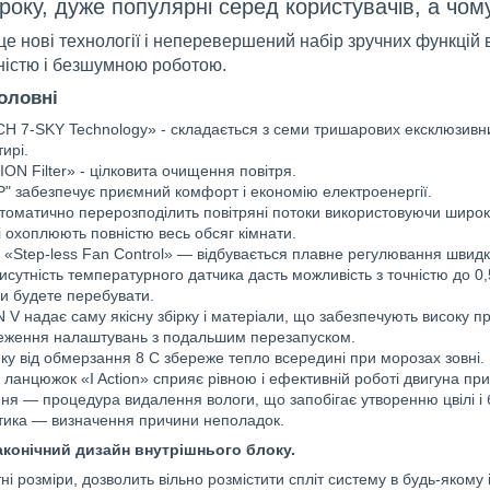
року, дуже популярні серед користувачів, а чо
е нові технології і неперевершений набір зручних функцій 
ністю і безшумною роботою.
оловні
CH 7-SKY Technology» - складається з семи тришарових ексклюзивн
ирі.
N Filter» - цілковита очищення повітря.
" забезпечує приємний комфорт і економію електроенергії.
томатично перерозподілить повітряні потоки використовуючи широко
 охоплюють повністю весь обсяг кімнати.
«Step-less Fan Control» — відбувається плавне регулювання швидко
рисутність температурного датчика дасть можливість з точністю до 0,
Ви будете перебувати.
 надає саму якісну збірку і матеріали, що забезпечують високу про
еження налаштувань з подальшим перезапуском.
ку від обмерзання 8 C збереже тепло всередині при морозах зовні.
 ланцюжок «I Action» сприяє рівною і ефективній роботі двигуна при
 — процедура видалення вологи, що запобігає утворенню цвілі і б
тика — визначення причини неполадок.
аконічний дизайн внутрішнього блоку.
ні розміри, дозволить вільно розмістити спліт систему в будь-якому 