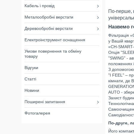
Кабель і провід
По-перше, ц
Металообробні верстати
універсаль
Назвемо г
Деревообробні верстати
Фільтрація «
Електроінструмент оснащення
у Вашій кварт
«CH-SMART-IO
Умови повернення та обміну
Опція "SLEEP
товару
"SWING" - ав
положеннях і
Відгуки
З допомогою 
"I FEEL" – п
Статті
кімнати, де 
GENERATION V
Новини
AUTO - збер
Захист будин
Поширені запитання
Технологічна
Самоочищення
Фотогалерея
Самодіагнос
По-друге, л
Його компакт