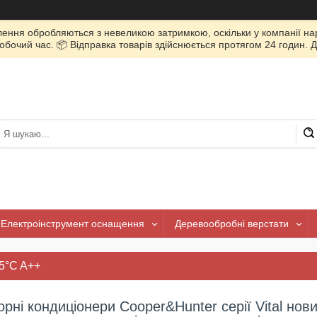
лення обробляються з невеликою затримкою, оскільки у компанії нар
очий час. 📦 Відправка товарів здійснюється протягом 24 годин. Д
Електроінструмент оснащення
Деревообробні верстати
15°C A++
орні кондиціонери Cooper&Hunter серії Vital новин