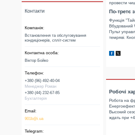
провести чи
Контакти
По-третє з
Функція "Тай
Вбудований W
Пульт управл
Встановлення та обслуговування
темряві. Кно
кондиціонерів, спліт-систем
Віктор Бойко
+380 (96) 492-40-04
Менеджер Роман
Робочі ха
+380 (44) 232-67-85
Бухгалтерія
Робота на ф
Енергоефект
Высокий сез
ждать при +4
901b@i.ua