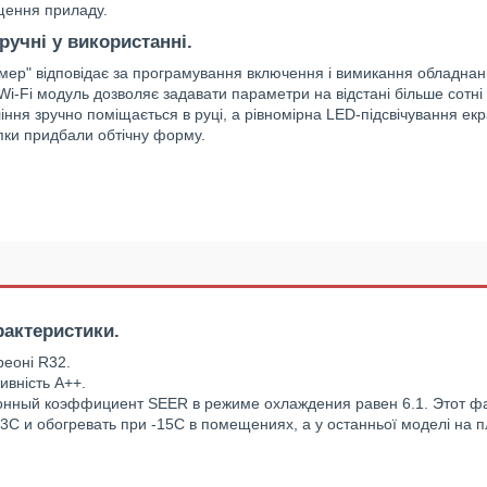
щення приладу.
ручні у використанні
.
мер" відповідає за програмування включення і вимикання обладнан
i-Fi модуль дозволяє задавати параметри на відстані більше сотні 
іння зручно поміщається в руці, а рівномірна LED-підсвічування е
пки придбали обтічну форму.
рактеристики.
реоні R32.
ивність А++.
онный коэффициент SEER в режиме охлаждения равен 6.1. Этот фа
3С и обогревать при -15С в помещениях, а у останньої моделі на п