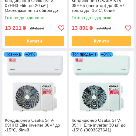
Кондиціонер Osaka STV-
Кондиціонер OSAKA STV-
07HH3 Elite до 20 м² |
09HH5 (інвертор) до 30 м² —
Охолодження та обігрів до
тепло до -15°C, білий
-15°C
Готово до відправки
Готово до відправки
13 211
13 801
₴
₴
20 211 ₴
20 801 ₴
Купити
Купити
Новинка
–34%
Топ продажів
–34%
Кондиціонер Osaka STV-
Кондиціонер Osaka STV-
09HH3 Elite inverter 30м² до
09HH Elite inverter 30 м² до
-15°C, білий
-15°C (0003627641)