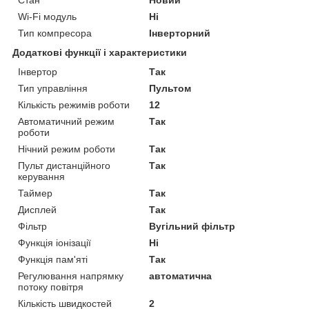
Wi-Fi модуль
Ні
Тип компресора
Інверторний
Додаткові функції і характеристики
Інвертор
Так
Тип управління
Пультом
Кількість режимів роботи
12
Автоматичний режим
Так
роботи
Нічний режим роботи
Так
Пульт дистанційного
Так
керування
Таймер
Так
Дисплей
Так
Фільтр
Вугільний фільтр
Функція іонізації
Ні
Функція пам'яті
Так
Регулювання напрямку
автоматична
потоку повітря
Кількість швидкостей
2