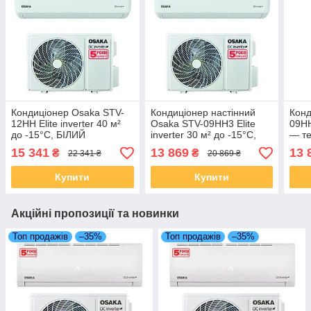
Кондиціонер Osaka STV-
Кондиціонер настінний
Конд
12HH Elite inverter 40 м²
Osaka STV-09HH3 Elite
09HH
до -15°C, БІЛИЙ
inverter 30 м² до -15°C,
— те
білий R32
15 341
13 869
13 
₴
₴
22 341 ₴
20 869 ₴
Купити
Купити
Акційні пропозиції та новинки
Топ продажів
–35%
Топ продажів
–35%