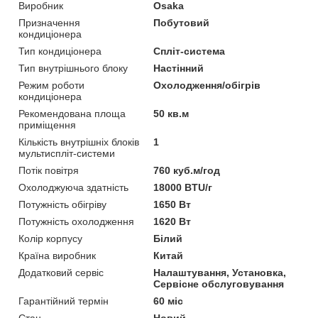
Виробник
Osaka
Призначення
Побутовий
кондиціонера
Тип кондиціонера
Спліт-система
Тип внутрішнього блоку
Настінний
Режим роботи
Охолодження/обігрів
кондиціонера
Рекомендована площа
50 кв.м
приміщення
Кількість внутрішніх блоків
1
мультиспліт-системи
Потік повітря
760 куб.м/год
Охолоджуюча здатність
18000 BTU/г
Потужність обігріву
1650 Вт
Потужність охолодження
1620 Вт
Колір корпусу
Білий
Країна виробник
Китай
Додатковий сервіс
Налаштування, Установка,
Сервісне обслуговування
Гарантійний термін
60 міс
Стан
Новий