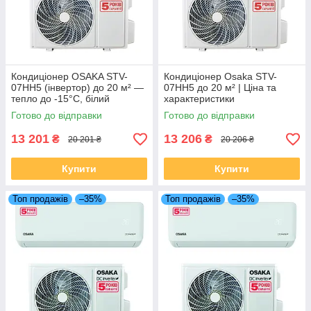
Кондиціонер OSAKA STV-
Кондиціонер Osaka STV-
07HH5 (інвертор) до 20 м² —
07HH5 до 20 м² | Ціна та
тепло до -15°C, білий
характеристики
Готово до відправки
Готово до відправки
13 201
13 206
₴
₴
20 201 ₴
20 206 ₴
Купити
Купити
Топ продажів
–35%
Топ продажів
–35%