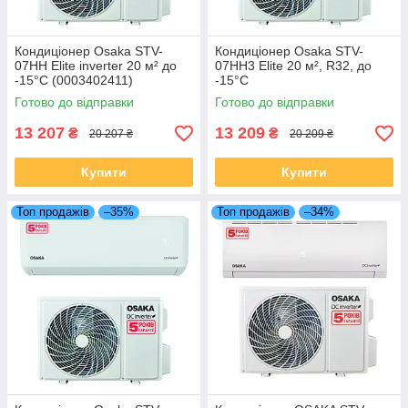
Кондиціонер Osaka STV-
Кондиціонер Osaka STV-
07HH Elite inverter 20 м² до
07HH3 Elite 20 м², R32, до
-15°C (0003402411)
-15°C
Готово до відправки
Готово до відправки
13 207
13 209
₴
₴
20 207 ₴
20 209 ₴
Купити
Купити
Топ продажів
–35%
Топ продажів
–34%