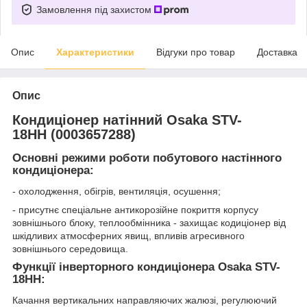
Замовлення під захистом
Опис
Характеристики
Відгуки про товар
Доставка
Опис
Кондиціонер натінний Osaka STV-
18HH (0003657288)
Основні режими роботи побутового настінного
кондиціонера:
- охолодження, обігрів, вентиляція, осушення;
- присутнє спеціальне антикорозійне покриття корпусу
зовнішнього блоку, теплообмінника - захищає кодиціонер від
шкідливих атмосферних явищ, впливів агресивного
зовнішнього середовища.
Функції інверторного кондиціонера Osaka STV-
18HH:
Качання вертикальних направляючих жалюзі, регулюючий