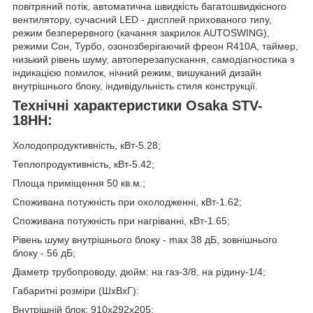
повітряний потік, автоматична швидкість багатошвидкісного
вентилятору, сучасний LED - дисплей прихованого типу,
режим безперервного (качання закрилок AUTOSWING),
режими Сон, Турбо, озонозберігаючий фреон R410A, таймер,
низький рівень шуму, автоперезапускання, самодіагностика з
індикацією помилок, нічний режим, вишуканий дизайн
внутрішнього блоку, індивідульність стиля конструкції.
Технічні характеристики Osaka STV-
18HH:
Холодопродуктивність, кВт-5.28;
Теплопродуктивність, кВт-5.42;
Площа приміщення 50 кв.м.;
Споживана потужність при охолодженні, кВт-1.62;
Споживана потужність при нагріванні, кВт-1.65;
Рівень шуму внутрішнього блоку - max 38 дБ, зовнішнього
блоку - 56 дБ;
Діаметр трубопроводу, дюйм: на газ-3/8, на рідину-1/4;
Габаритні розміри (ШхВхГ):
Внутрішній блок: 910x292х205;