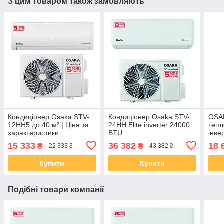
З цим товаром також замовляють
Кондиціонер Osaka STV-
Кондиціонер Osaka STV-
OSA
12HH5 до 40 м² | Ціна та
24HH Elite inverter 24000
тепл
характеристики
BTU
інве
15 333
36 382
18 
₴
₴
22 333 ₴
43 382 ₴
Купити
Купити
Подібні товари компанії