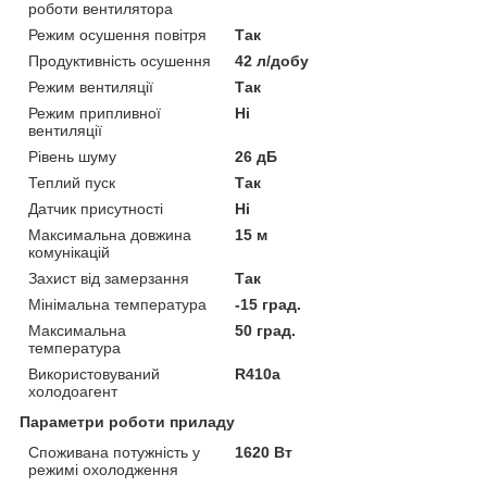
роботи вентилятора
Режим осушення повітря
Так
Продуктивність осушення
42 л/добу
Режим вентиляції
Так
Режим припливної
Ні
вентиляції
Рівень шуму
26 дБ
Теплий пуск
Так
Датчик присутності
Ні
Максимальна довжина
15 м
комунікацій
Захист від замерзання
Так
Мінімальна температура
-15 град.
Максимальна
50 град.
температура
Використовуваний
R410a
холодоагент
Параметри роботи приладу
Споживана потужність у
1620 Вт
режимі охолодження