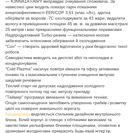
— K3NNA1A FAIRY виправдає очікування споживача. За
невисокої ціни модель показує гарні показники
енергоефективності EER/COP 3,61 (клас «А»), здатна
обігрівати за морозів -7С охолоджувати за 43 жари, видаляти
вологу в приміщеннях площею 45 кв. м. за довжини магістралі
25 метрів і має прекрасними функціональними перевагами.
Надпродуктивний Turbo-режим — натискання кнопки
забезпечить інтенсивне обігрівання й охолодження.
"Сон" — створить здоровий відпочинок у разі бездоганно тихої
роботи.
Самодіастика виводить на дисплеї збої та неполадки в
кондиціонуванні.
"Cold Plazma" насичує повітря кімнати та офісу активними
іонами та з максимальним ступенем очищення вилучає
шкідливі речовини
Теплий старт не допускає надходження холодного
повітряного потоку під час запуску приладу.
"Таймер" програмує вмикання та вимикання техніки.
Опція самоочищення запобіжить утворенню грибків і розвитку
цвілі на поверхні зовнішнього агрегату.
Кондиціонер
виділяється стильним дизайном внутрішнього
блока. Білий корпус із глянцю з обтічними вигинами та
хвилястими рельєфними бічними площинами, оповитою в
хромовані молдингами прикрасить будь-який інтер'єр.