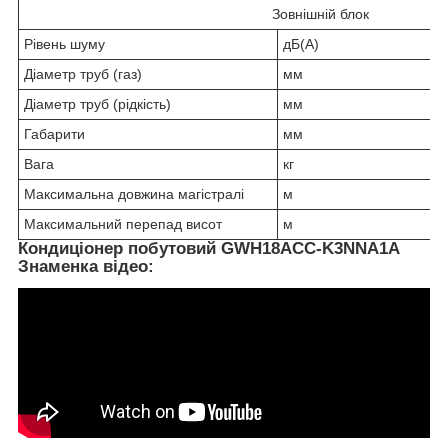
Зовнішній блок
Рівень шуму
дБ(А)
Діаметр труб (газ)
мм
Діаметр труб (рідкість)
мм
Габарити
мм
Вага
кг
Максимальна довжина магістралі
м
Максимальний перепад висот
м
Кондиціонер побутовий GWH18ACС-K3NNA1A
Знаменка відео: