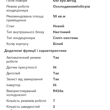
Потік повітря
650 куб.м/год
Режим роботи
Охолодження/обігрів
кондиціонера
Рекомендована площа
50 кв.м
приміщення
Стан
Новий
Тип внутрішнього блоку
Настінний
Тип кондиціонера
Спліт-система
Колір корпусу
Білий
Додаткові функції і характеристики
Автоматичний режим
Так
роботи
Датчик присутності
Ні
Дисплей
Так
Захист від замерзання
Так
Інвертор
Ні
Використовуваний
R410a
холодоагент
Кількість режимів роботи
7
Кількість швидкостей
2