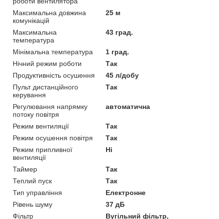
роботи вентилятора
Максимальна довжина
25 м
комунікацій
Максимальна
43 град.
температура
Мінімальна температура
1 град.
Нічний режим роботи
Так
Продуктивність осушення
45 л/добу
Пульт дистанційного
Так
керування
Регулювання напрямку
автоматична
потоку повітря
Режим вентиляції
Так
Режим осушення повітря
Так
Режим припливної
Ні
вентиляції
Таймер
Так
Теплий пуск
Так
Тип управління
Електронне
Рівень шуму
37 дБ
Фільтр
Вугільний фільтр,