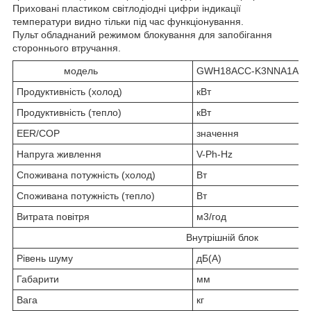
Приховані пластиком світлодіодні цифри індикації
температури видно тільки під час функціонування.
Пульт обладнаний режимом блокування для запобігання
стороннього втручання.
модель
GWH18ACС-K3NNA1A
Продуктивність (холод)
кВт
Продуктивність (тепло)
кВт
EER/COP
значення
Напруга живлення
V-Ph-Hz
Споживана потужність (холод)
Вт
Споживана потужність (тепло)
Вт
Витрата повітря
м3/год
Внутрішній блок
Рівень шуму
дБ(А)
Габарити
мм
Вага
кг