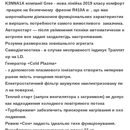
K3NNA1A компанії Gree - нова лінійка 2019 класу комфорт
працює на безпечному фреоне R410A и , що має
широчайшим діапазоном функціональних характеристик
и вирішить потребности самого вимогливого заказчика.
Авторестарт — після увімкнення техніки автоматически н
астроює все задані заздалегідь настроювання.
Розумна разморозка зовнішнього агрегата
Самодіагностика - в случае несправності індикує Траплят
ор на LD.
Генератор «Cold Plazma»
- з допомогою плазмового іонізатора створить непереве
ршене якість очищення повітря.
Електростатичний фільтр акумулює наелектризовану пи
л на поверхні.
Теплий старт (запуск вентилятора з затримкою) не допус
кає надходження холодного повітряного потока
«Турборежим» забезпечить прискорене нагрівання и охо
лодження.
Режим «Сон» надасть ідеально тихе функціонування.