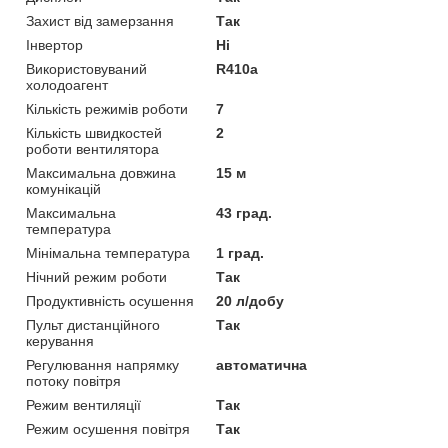
Захист від замерзання
Так
Інвертор
Ні
Використовуваний
R410a
холодоагент
Кількість режимів роботи
7
Кількість швидкостей
2
роботи вентилятора
Максимальна довжина
15 м
комунікацій
Максимальна
43 град.
температура
Мінімальна температура
1 град.
Нічний режим роботи
Так
Продуктивність осушення
20 л/добу
Пульт дистанційного
Так
керування
Регулювання напрямку
автоматична
потоку повітря
Режим вентиляції
Так
Режим осушення повітря
Так