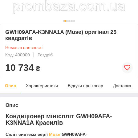
GWH09AFA-K3NNA1A (Muse) оригінал 25
квадратів
Немає в наявності
Код: 400000
Роздріб
10 734
₴
Опис
Характеристики
Відгуки про товар
Доставка
Опис
Кондиціонер мініспліт GWH09AFA-
K3NNA1A Красилів
Спліт система серії
Muse
GWH09AFA-