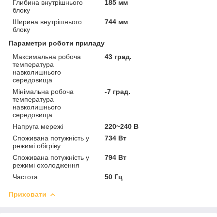
Глибина внутрішнього
185 мм
блоку
Ширина внутрішнього
744 мм
блоку
Параметри роботи приладу
Максимальна робоча
43 град.
температура
навколишнього
середовища
Мінімальна робоча
-7 град.
температура
навколишнього
середовища
Напруга мережі
220~240 В
Споживана потужність у
734 Вт
режимі обігріву
Споживана потужність у
794 Вт
режимі охолодження
Частота
50 Гц
Приховати