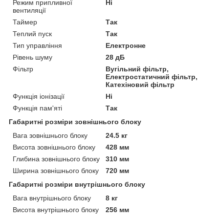
Режим припливної
Ні
вентиляції
Таймер
Так
Теплий пуск
Так
Тип управління
Електронне
Рівень шуму
28 дБ
Фільтр
Вугільний фільтр,
Електростатичний фільтр,
Катехіновий фільтр
Функція іонізації
Ні
Функція пам'яті
Так
Габаритні розміри зовнішнього блоку
Вага зовнішнього блоку
24.5 кг
Висота зовнішнього блоку
428 мм
Глибина зовнішнього блоку
310 мм
Ширина зовнішнього блоку
720 мм
Габаритні розміри внутрішнього блоку
Вага внутрішнього блоку
8 кг
Висота внутрішнього блоку
256 мм