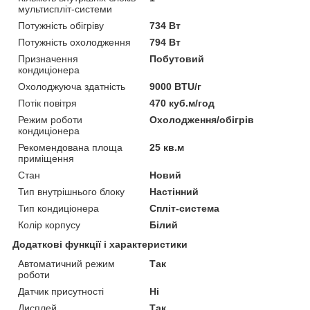
мультиспліт-системи
Потужність обігріву
734 Вт
Потужність охолодження
794 Вт
Призначення
Побутовий
кондиціонера
Охолоджуюча здатність
9000 BTU/г
Потік повітря
470 куб.м/год
Режим роботи
Охолодження/обігрів
кондиціонера
Рекомендована площа
25 кв.м
приміщення
Стан
Новий
Тип внутрішнього блоку
Настінний
Тип кондиціонера
Спліт-система
Колір корпусу
Білий
Додаткові функції і характеристики
Автоматичний режим
Так
роботи
Датчик присутності
Ні
Дисплей
Так