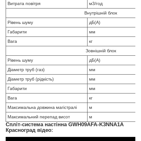
Витрата повітря
м3/год
Внутрішній блок
Рівень шуму
дБ(А)
Габарити
мм
Вага
кг
Зовнішній блок
Рівень шуму
дБ(А)
Діаметр труб (газ)
мм
Діаметр труб (рідкість)
мм
Габарити
мм
Вага
кг
Максимальна довжина магістралі
м
Максимальний перепад висот
м
Спліт-система настінна GWH09AFA-K3NNA1A
Красноград відео: