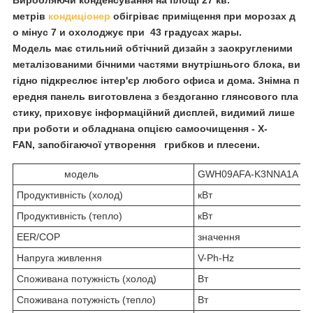
Виробляючи конденсування на площі 27 кв.
метрів
кондиціонер
обігріває приміщення при морозах д
о мінус 7 и охолоджує при 43 градусах жары.
Модель має стильний обтічний дизайн з заокругленими
металізованими бічними частями внутрішнього блока, ви
гідно підкреслює інтер'єр любого офиса и дома. Знімна п
ередня панель виготовлена з бездоганно глянсового пла
стику, приховує інформаційний дисплей, видимий лише
при роботи и обладнана опцією самоочищення - X-
FAN, запобігаючої утворення г
рибков и плесени.
модель
GWH09AFA-K3NNA1A
Продуктивність (холод)
кВт
Продуктивність (тепло)
кВт
EER/COP
значення
Напруга живлення
V-Ph-Hz
Споживана потужність (холод)
Вт
Споживана потужність (тепло)
Вт