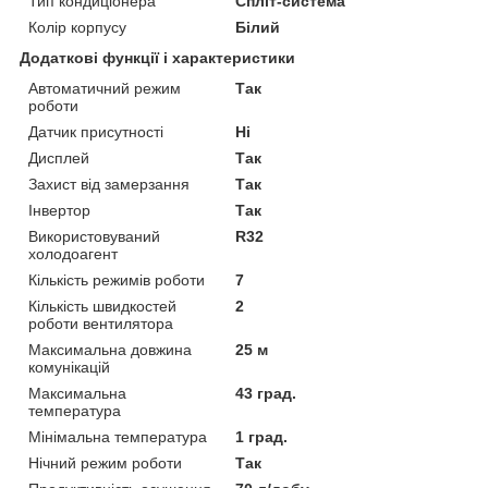
Тип кондиціонера
Спліт-система
Колір корпусу
Білий
Додаткові функції і характеристики
Автоматичний режим
Так
роботи
Датчик присутності
Ні
Дисплей
Так
Захист від замерзання
Так
Інвертор
Так
Використовуваний
R32
холодоагент
Кількість режимів роботи
7
Кількість швидкостей
2
роботи вентилятора
Максимальна довжина
25 м
комунікацій
Максимальна
43 град.
температура
Мінімальна температура
1 град.
Нічний режим роботи
Так