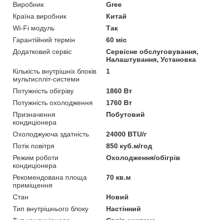
Виробник
Gree
Країна виробник
Китай
Wi-Fi модуль
Так
Гарантійний термін
60 міс
Додатковий сервіс
Сервісне обслуговування,
Налаштування, Установка
Кількість внутрішніх блоків
1
мультиспліт-системи
Потужність обігріву
1860 Вт
Потужність охолодження
1760 Вт
Призначення
Побутовий
кондиціонера
Охолоджуюча здатність
24000 BTU/г
Потік повітря
850 куб.м/год
Режим роботи
Охолодження/обігрів
кондиціонера
Рекомендована площа
70 кв.м
приміщення
Стан
Новий
Тип внутрішнього блоку
Настінний