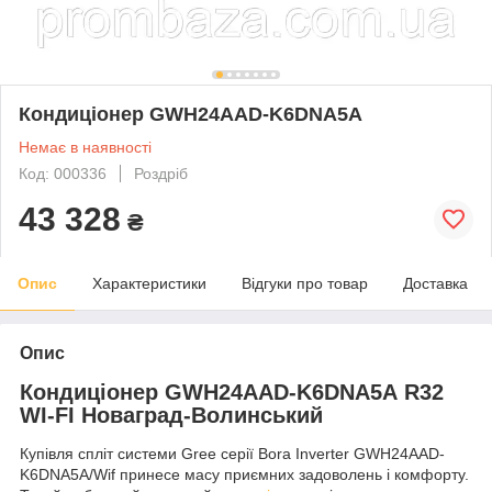
Кондиціонер GWH24AAD-K6DNA5A
Немає в наявності
Код: 000336
Роздріб
43 328
₴
Опис
Характеристики
Відгуки про товар
Доставка
Опис
Кондиціонер GWH24AAD-K6DNA5A R32
WI-FI Новаград-Волинський
Купівля спліт системи Gree серії Bora Inverter GWH24AAD-
K6DNA5A/Wif принесе масу приємних задоволень і комфорту.