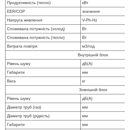
Продуктивність (тепло)
кВт
EER/COP
значення
Напруга живлення
V-Ph-Hz
Споживана потужність (холод)
Вт
Споживана потужність (тепло)
Вт
Витрата повітря
м3/год
Внутрішній блок
Рівень шуму
дБ(А)
Габарити
мм
Вага
кг
Зовнішній блок
Рівень шуму
дБ(А)
Діаметр труб (газ)
мм
Діаметр труб (рідкість)
мм
Габарити
мм