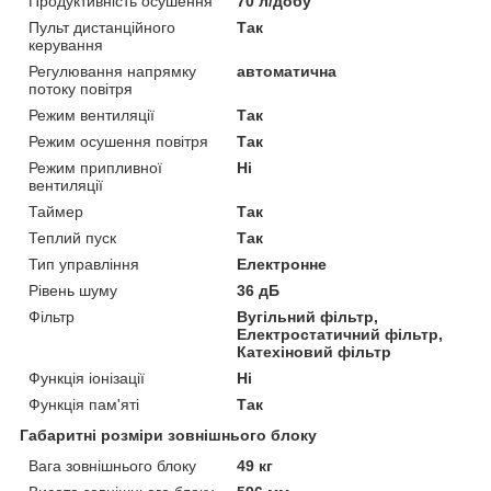
Продуктивність осушення
70 л/добу
Пульт дистанційного
Так
керування
Регулювання напрямку
автоматична
потоку повітря
Режим вентиляції
Так
Режим осушення повітря
Так
Режим припливної
Ні
вентиляції
Таймер
Так
Теплий пуск
Так
Тип управління
Електронне
Рівень шуму
36 дБ
Фільтр
Вугільний фільтр,
Електростатичний фільтр,
Катехіновий фільтр
Функція іонізації
Ні
Функція пам'яті
Так
Габаритні розміри зовнішнього блоку
Вага зовнішнього блоку
49 кг