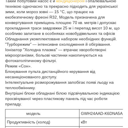
Такий побутовий насос є й
кондиціонером
і опалювальною
технікою одночасно та прекрасно підходить для української
зими, коли мороз зовні — 15 °C, що працює на
екобезпечному фреоні R32, Модель призначена для
конвертування приміщень площею 70 кв. метрів і допускає
прокладання траси завдовжки 25 м і перепад висот 10 м, що
особливо запитане в особняках новобудівельних та офісів
Обладнання укомплектоване набором необхідних функцій.
"Турборежим" — інтенсивне охолодження й обігрівання.
Іонізатор "Холодна плазма" — втрачає хвороботворні
мікроорганізми, больові частинки накопичуються на
фотокатолітичному фільтрі.
Режим «Сон».
Блокування пульта дистанційного керування від
несанкціонованого доступу.
Інтелектуальне розморожування запобігає появі льоду на
теплообміннику.
Внутрішні блоки обладнані білою підсвічувальною індикацією
просвічуваної через пластикову панель під час роботи
приладу.
модель
GWH24AAD-K6DNA5A
Продуктивність (холод)
кВт