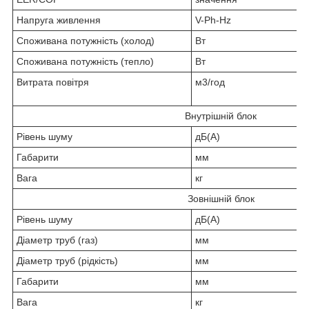
Напруга живлення
V-Ph-Hz
Споживана потужність (холод)
Вт
Споживана потужність (тепло)
Вт
Витрата повітря
м3/год
Внутрішній блок
Рівень шуму
дБ(А)
Габарити
мм
Вага
кг
Зовнішній блок
Рівень шуму
дБ(А)
Діаметр труб (газ)
мм
Діаметр труб (рідкість)
мм
Габарити
мм
Вага
кг