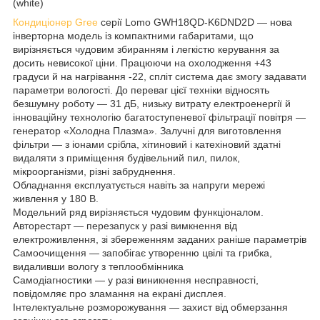
(white)
Кондиціонер Gree
серії Lomo GWH18QD-K6DND2D — нова
інверторна модель із компактними габаритами, що
вирізняється чудовим збиранням і легкістю керування за
досить невисокої ціни. Працюючи на охолодження +43
градуси й на нагрівання -22, спліт система дає змогу задавати
параметри вологості. До переваг цієї техніки відносять
безшумну роботу — 31 дБ, низьку витрату електроенергії й
інноваційну технологію багатоступеневої фільтрації повітря —
генератор «Холодна Плазма». Залучні для виготовлення
фільтри — з іонами срібла, хітиновий і катехіновий здатні
видаляти з приміщення будівельний пил, пилок,
мікроорганізми, різні забруднення.
Обладнання експлуатується навіть за напруги мережі
живлення у 180 В.
Модельний ряд вирізняється чудовим функціоналом.
Авторестарт — перезапуск у разі вимкнення від
електроживлення, зі збереженням заданих раніше параметрів
Самоочищення — запобігає утворенню цвілі та грибка,
видаливши вологу з теплообмінника
Самодіагностики — у разі виникнення несправності,
повідомляє про зламання на екрані дисплея.
Інтелектуальне розморожування — захист від обмерзання