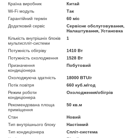
Країна виробник
Китай
Wi-Fi модуль
Так
Гарантійний термін
60 міс
Додатковий сервіс
Сервісне обслуговування,
Налаштування, Установка
Кількість внутрішніх блоків
1
мультиспліт-системи
Потужність обігріву
1410 Вт
Потужність охолодження
1528 Вт
Призначення
Побутовий
кондиціонера
Охолоджуюча здатність
18000 BTU/г
Потік повітря
660 куб.м/год
Режим роботи
Охолодження/обігрів
кондиціонера
Рекомендована площа
50 кв.м
приміщення
Стан
Новий
Тип внутрішнього блоку
Настінний
Тип кондиціонера
Спліт-система