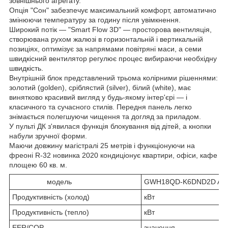
зовнішнього агрегату.
Опція "Сон" забезпечує максимальний комфорт, автоматично
змінюючи температуру за годину після увімкнення.
Широкий потік — "Smart Flow 3D" — просторова вентиляція,
створювана рухом жалюзі в горизонтальній і вертикальній
позиціях, оптимізує за напрямами повітряні маси, а семи
швидкісний вентилятор регулює процес вибираючи необхідну
швидкість.
Внутрішній блок представлений трьома колірними рішеннями:
золотий (golden), сріблястий (silver), білий (white), має
винятково красивий вигляд у будь-якому інтер'єрі — і
класичного та сучасного стилів. Передня панель легко
знімається полегшуючи чищення та догляд за приладом.
У пульті ДК з'явилася функція блокування від дітей, а кнопки
набули зручної форми.
Маючи довжину магістралі 25 метрів і функціонуючи на
фреоні R-32 новинка 2020 кондиціонує квартири, офіси, кафе
площею 60 кв. м.
модель
GWH18QD-K6DND2D A+
Продуктивність (холод)
кВт
Продуктивність (тепло)
кВт
EER/COP
значення