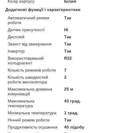
Колір корпусу
Білий
Додаткові функції і характеристики
Автоматичний режим
Так
роботи
Датчик присутності
Ні
Дисплей
Так
Захист від замерзання
Так
Інвертор
Так
Використовуваний
R32
холодоагент
Кількість режимів роботи
7
Кількість швидкостей
2
роботи вентилятора
Максимальна довжина
25 м
комунікацій
Максимальна
43 град.
температура
Мінімальна температура
1 град.
Нічний режим роботи
Так
Продуктивність осушення
45 л/добу