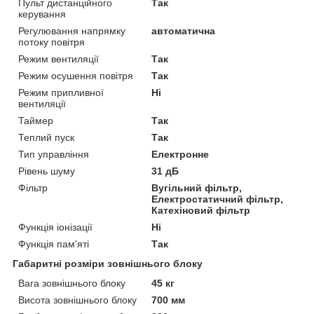
Пульт дистанційного
Так
керування
Регулювання напрямку
автоматична
потоку повітря
Режим вентиляції
Так
Режим осушення повітря
Так
Режим припливної
Ні
вентиляції
Таймер
Так
Теплий пуск
Так
Тип управління
Електронне
Рівень шуму
31 дБ
Фільтр
Вугільний фільтр,
Електростатичний фільтр,
Катехіновий фільтр
Функція іонізації
Ні
Функція пам'яті
Так
Габаритні розміри зовнішнього блоку
Вага зовнішнього блоку
45 кг
Висота зовнішнього блоку
700 мм