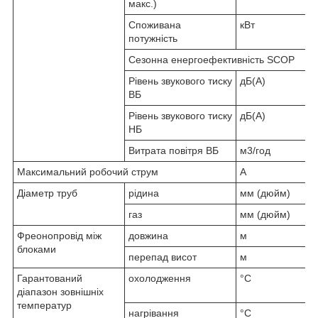
макс.)
Споживана
кВт
потужність
Сезонна енергоефективність SCOP
Рівень звукового тиску
дБ(А)
ВБ
Рівень звукового тиску
дБ(А)
НБ
Витрата повітря ВБ
м3/год
Максимальний робочий струм
А
Діаметр труб
рідина
мм (дюйм)
газ
мм (дюйм)
Фреонопровід між
довжина
м
блоками
перепад висот
м
Гарантований
охолодження
°С
діапазон зовнішніх
температур
нагрівання
°С