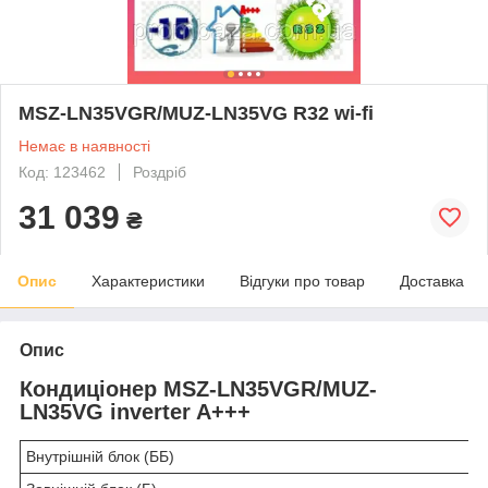
MSZ-LN35VGR/MUZ-LN35VG R32 wi-fi
Немає в наявності
Код: 123462
Роздріб
31 039
₴
Опис
Характеристики
Відгуки про товар
Доставка
Опис
Кондиціонер MSZ-LN35VGR/MUZ-
LN35VG inverter A+++
Внутрішній блок (ББ)