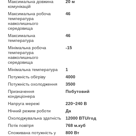
Максимальна довжина
20 м
комунікацій
Максимальна робоча
46
температура
навколишнього
середовища
Максимальна
46
температура
Мінімальна робоча
-15
температура
навколишнього
середовища
Мінімальна температура
1
Потужність обігріву
4000
Потужність охолодження
3500
Призначення
Побутовий
кондиціонера
Напруга мережі
220~240 В
Нічний режим роботи
Да
Охолоджувальна здатність
12000 BTU/год
Потік повітря
768 м.куб
Споживана потужність у
800 Вт