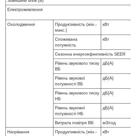
Зовнішній блок (Б)
Електроживлення
Охолодження
Продуктивність (мін.-
кВт
макс.)
Споживана
кВт
потужність
Сезонна енергоефективність SEER
Рівень звукового тиску
дБ(А)
ВБ
Рівень звукової
дБ(А)
потужності ВБ
Рівень звукового тиску
дБ(А)
НБ
Рівень звукової
дБ(А)
потужності НБ
Витрата повітря ВБ
м3/год
Нагрівання
Продуктивність (мін.-
кВт