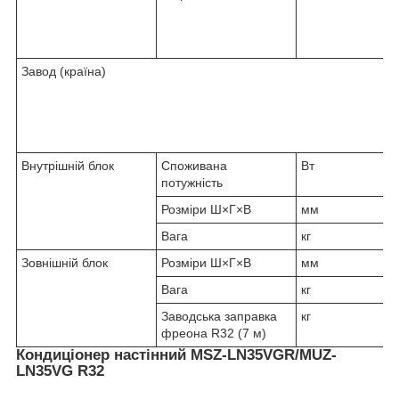
Завод (країна)
Внутрішній блок
Споживана
Вт
потужність
Розміри Ш×Г×В
мм
Вага
кг
Зовнішній блок
Розміри Ш×Г×В
мм
Вага
кг
Заводська заправка
кг
фреона R32 (7 м)
Кондиціонер настінний MSZ-LN35VGR/MUZ-
LN35VG R32