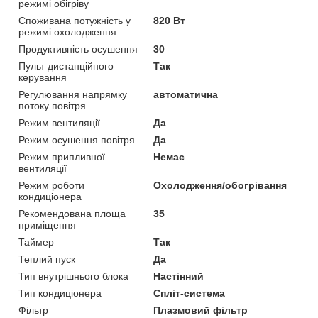
режимі обігріву
Споживана потужність у
820 Вт
режимі охолодження
Продуктивність осушення
30
Пульт дистанційного
Так
керування
Регулювання напрямку
автоматична
потоку повітря
Режим вентиляції
Да
Режим осушення повітря
Да
Режим припливної
Немає
вентиляції
Режим роботи
Охолодження/обогрівання
кондиціонера
Рекомендована площа
35
приміщення
Таймер
Так
Теплий пуск
Да
Тип внутрішнього блока
Настінний
Тип кондиціонера
Спліт-система
Фільтр
Плазмовий фільтр