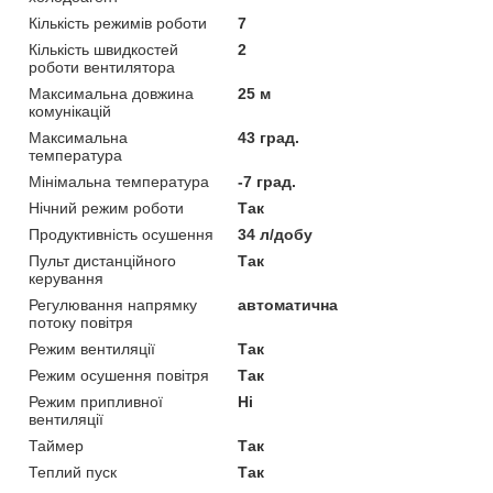
Кількість режимів роботи
7
Кількість швидкостей
2
роботи вентилятора
Максимальна довжина
25 м
комунікацій
Максимальна
43 град.
температура
Мінімальна температура
-7 град.
Нічний режим роботи
Так
Продуктивність осушення
34 л/добу
Пульт дистанційного
Так
керування
Регулювання напрямку
автоматична
потоку повітря
Режим вентиляції
Так
Режим осушення повітря
Так
Режим припливної
Ні
вентиляції
Таймер
Так
Теплий пуск
Так