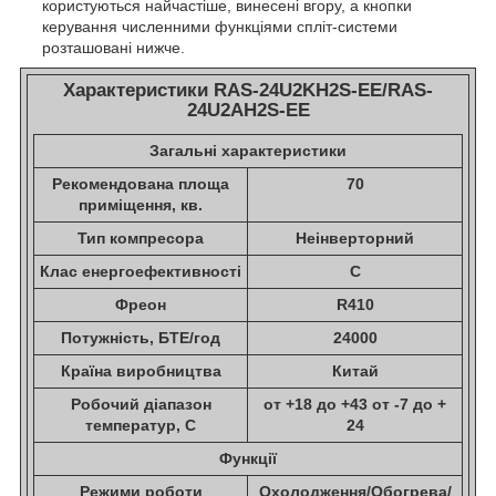
користуються найчастіше, винесені вгору, а кнопки
керування численними функціями спліт-системи
розташовані нижче.
Характеристики RAS-24U2KH2S-EE/RAS-
24U2AH2S-EE
Загальні характеристики
Рекомендована площа
70
приміщення, кв.
Тип компресора
Неінверторний
Клас енергоефективності
C
Фреон
R410
Потужність, БТЕ/год
24000
Країна виробництва
Китай
Робочий діапазон
от +18 до +43 от -7 до +
температур, С
24
Функції
Режими роботи
Охолодження/Обогрева/