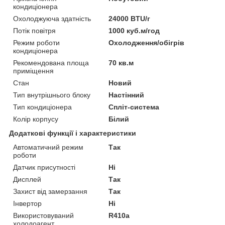
кондиціонера
Охолоджуюча здатність
24000 BTU/г
Потік повітря
1000 куб.м/год
Режим роботи
Охолодження/обігрів
кондиціонера
Рекомендована площа
70 кв.м
приміщення
Стан
Новий
Тип внутрішнього блоку
Настінний
Тип кондиціонера
Спліт-система
Колір корпусу
Білий
Додаткові функції і характеристики
Автоматичний режим
Так
роботи
Датчик присутності
Ні
Дисплей
Так
Захист від замерзання
Так
Інвертор
Ні
Використовуваний
R410a
холодоагент