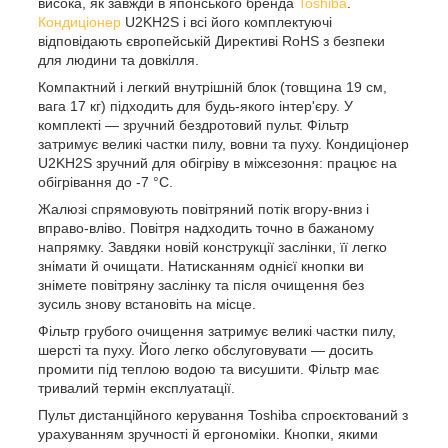
висока, як завжди в японського бренда
Toshiba
.
Кондиціонер
U2KH2S і всі його комплектуючі
відповідають європейській Директиві RoHS з безпеки
для людини та довкілля.
Компактний і легкий внутрішній блок (товщина 19 см,
вага 17 кг) підходить для будь-якого інтер'єру. У
комплекті — зручний бездротовий пульт. Фільтр
затримує великі частки пилу, вовни та пуху. Кондиціонер
U2KH2S зручний для обігріву в міжсезоння: працює на
обігрівання до -7 °C.
Жалюзі спрямовують повітряний потік вгору-вниз і
вправо-вліво. Повітря надходить точно в бажаному
напрямку. Завдяки новій конструкції заслінки, її легко
знімати й очищати. Натисканням однієї кнопки ви
знімете повітряну заслінку та після очищення без
зусиль знову встановіть на місце.
Фільтр грубого очищення затримує великі частки пилу,
шерсті та пуху. Його легко обслуговувати — досить
промити під теплою водою та висушити. Фільтр має
тривалий термін експлуатації.
Пульт дистанційного керування Toshiba спроєктований з
урахуванням зручності й ергономіки. Кнопки, якими