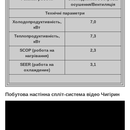
осушення/Вентиляція
Технічні параметри
Холодопродуктивність,
7,0
кВт
Теплопродуктивність,
7,3
кВт
SCOP (робота на
2,3
нагрівання)
SEER (работа на
3,1
охлаждение)
Побутова настінна спліт-система відео Чигірин