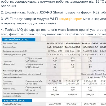
робочих середовищах, з потужним робочим діапазоном від -15 °C д
опалення.
2. Екологічність: Toshiba J2KVRG Shorai працює на фреоні R32, а
3. Wi-Fi ready: завдяки модулю Wi-Fi
кондиціонером
можна керувати 
інтернету мережі (додаткова опція).
4. Toshiba IAQ фільтр: ця технологія може істотно пригнічувати репр
того, фільтр запобігає формуванню цвілі та грибів поглинає й розкл