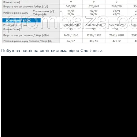
Побутова настінна спліт-система відео Слов'янськ