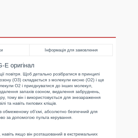
ки
Інформація для замовлення
-E оригінал
ції повітря. Щоб детально розібратися в принципі
озону (O3) складається з молекули кисню (О2) і ще
олекули О2 і приєднуватися до інших молекул,
 видалення запахів озоном, видалення забруднень,
ору, тому він і використовується для знезараження
ілі та навіть пилових кліщів.
в обмеженому об'ємі, абсолютно безпечний для
во за допомогою пульта керування.
 навіть якщо він розташований в екстремальних