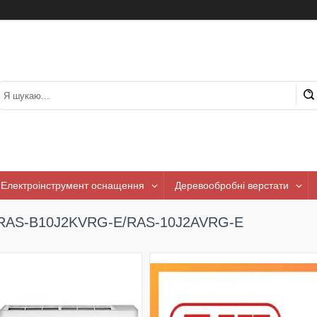
Електроінструмент оснащення
Деревообробні верстати
RAS-B10J2KVRG-E/RAS-10J2AVRG-E