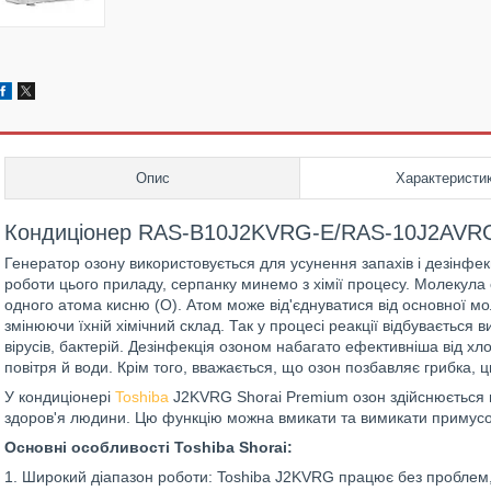
Опис
Характеристи
Кондиціонер RAS-B10J2KVRG-E/RAS-10J2AVRG
Генератор озону використовується для усунення запахів і дезінфек
роботи цього приладу, серпанку минемо з хімії процесу. Молекула 
одного атома кисню (О). Атом може від'єднуватися від основної м
змінюючи їхній хімічний склад. Так у процесі реакції відбувається
вірусів, бактерій. Дезінфекція озоном набагато ефективніша від хл
повітря й води. Крім того, вважається, що озон позбавляє грибка, цв
У кондиціонері
Toshiba
J2KVRG Shorai Premium озон здійснюється 
здоров'я людини. Цю функцію можна вмикати та вимикати примусо
Основні особливості Toshiba Shorai:
1. Широкий діапазон роботи: Toshiba J2KVRG працює без проблем,