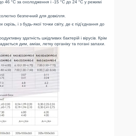
о 46 °C за охолодження і -15 °C до 24 °C у режимі
бсолютно безпечний для довкілля.
скрізь, і з будь-якої точки світу, де є під'єднання до
одуктивну здатність шкідливих бактерій і вірусів. Крім
адається дим, аміак, летку органіку та погані запахи.