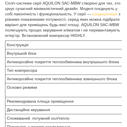
Спліт-системи серії AQUILON SAC-MBW створені для тих, хто
цінує сучасний мінімалістичний дизайн. Моделі поєднують у
собі лаконічність і функціональність. У серії —
кондиціонери
з
різними показниками потужності, серед яких можна підібрати
варіант для приміщень будь-якої площі. AQUILON SAC-MBW
полегшують процес керування кліматом і не перевантажують
інтер'єр. Встановлений компресор HIGHLY.
Конструкція
Внутрішній блок
Антикорозійне покриття теплообмінника внутрішнього блока
Тип компресора
Антикорозійне покриття теплообмінника зовнішнього блока
Основні режими
Рекомендована площа приміщення
Дистанційне керування
Споживаний. потужний хол/тепло
Потужність у режимі охолодження