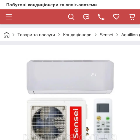
Побутові кондиціонери та спліт-системи
Товари та послуги
Кондиціонери
Sensei
Aquillion 