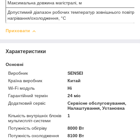
Максимальна довжина магістралі, м
Допустимий діапазон робочих температур зовнішнього повітря
нагрівання/охолодження, °C
Приховати
Характеристики
Основні
Виробник
SENSEI
Країна виробник
Китай
Wi-Fi модуль
Ні
Гарантійний термін
24 міс
Додатковий сервіс
Сервісне обслуговування,
Налаштування, Установка
Кількість внутрішніх блоків
1
мультиспліт-системи
Потужність обігріву
8000 Вт
Потужність охолодження
8100 Вт