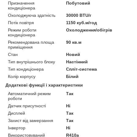
Призначення
Побутовий
кондиціонера
Охолоджуюча здатність
30000 BTU/г
Потік повітря
1150 куб.м/год
Режим роботи
Охолодження/обігрів
кондиціонера
Рекомендована площа
90 кв.м
приміщення
Стан
Новий
Тип внутрішнього блоку
Настінний
Тип кондиціонера
Спліт-система
Колір корпусу
Білий
Додаткові функції і характеристики
Автоматичний режим
Так
роботи
Датчик присутності
Ні
Дисплей
Так
Захист від замерзання
Так
Інвертор
Ні
Використовуваний
R410a