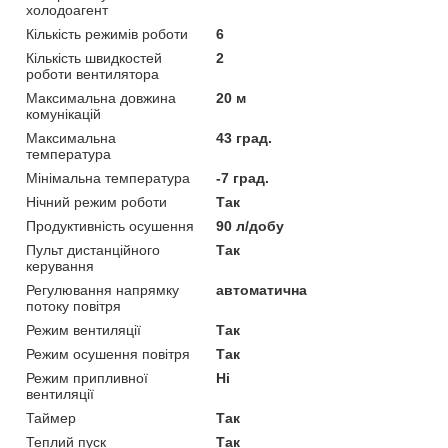
холодоагент
Кількість режимів роботи
6
Кількість швидкостей
2
роботи вентилятора
Максимальна довжина
20 м
комунікацій
Максимальна
43 град.
температура
Мінімальна температура
-7 град.
Нічний режим роботи
Так
Продуктивність осушення
90 л/добу
Пульт дистанційного
Так
керування
Регулювання напрямку
автоматична
потоку повітря
Режим вентиляції
Так
Режим осушення повітря
Так
Режим припливної
Ні
вентиляції
Таймер
Так
Теплий пуск
Так