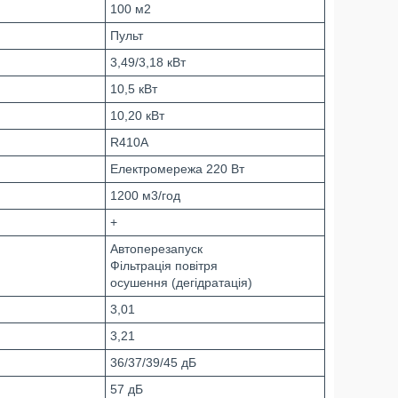
100 м2
Пульт
3,49/3,18 кВт
10,5 кВт
10,20 кВт
R410A
Електромережа 220 Вт
1200 м3/год
+
Автоперезапуск
Фільтрація повітря
осушення (дегідратація)
3,01
3,21
36/37/39/45 дБ
57 дБ