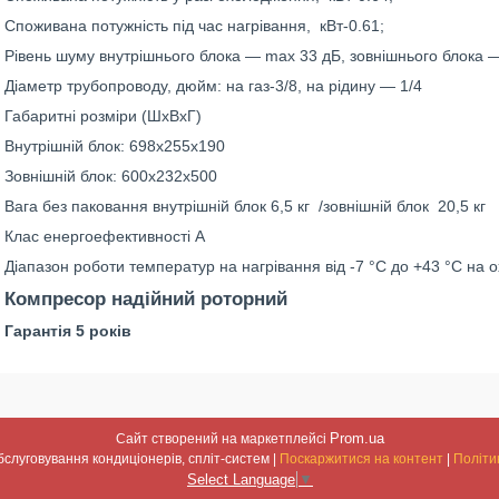
Споживана потужність під час нагрівання, кВт-0.61;
Рівень шуму внутрішнього блока — max 33 дБ, зовнішнього блока —
Діаметр трубопроводу, дюйм: на газ-3/8, на рідину — 1/4
Габаритні розміри (ШхВхГ)
Внутрішній блок: 698х255х190
Зовнішній блок: 600х232х500
Вага без паковання внутрішній блок 6,5 кг /зовнішній блок 20,5 кг
Клас енергоефективності А
Діапазон роботи температур на нагрівання від -7 °C до +43 °C на
Компресор надійний роторний
Гарантія 5 років
Prom.ua
Сайт створений на маркетплейсі
Встановлення та обслуговування кондиціонерів, спліт-систем |
Поскаржитися на контент
|
Політи
Select Language
▼