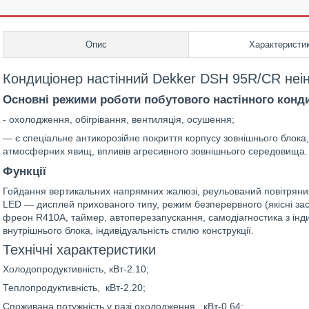
Опис
Характеристи
Кондиціонер настінний Dekker DSH 95R/CR неі
Основні режими роботи побутового настінного конд
- охолодження, обігрівання, вентиляція, осушення;
— є спеціальне антикорозійне покриття корпусу зовнішнього блок
атмосферних явищ, впливів агресивного зовнішнього середовища.
Функції
Гойдання вертикальних напрямних жалюзі, реульований повітряний
LED — дисплей прихованого типу, режим безперервного (якісні з
фреон R410A, таймер, автоперезапускання, самодіагностика з інд
внутрішнього блока, індивідуальність стилю конструкції.
Технічні характеристики
Холодопродуктивність, кВт-2.10;
Теплопродуктивність, кВт-2.20;
Споживана потужність у разі охолодження, кВт-0.64;