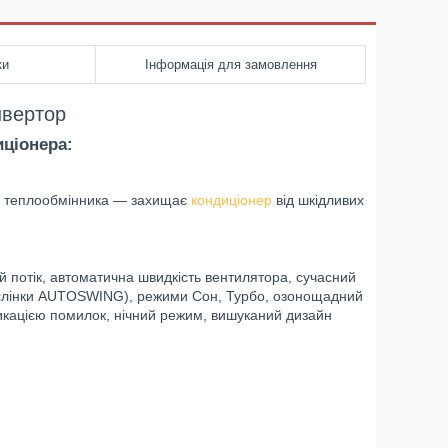
ки
Інформація для замовлення
нвертор
иціонера:
а, теплообмінника — захищає
кондиціонер
від шкідливих
 потік, автоматична швидкість вентилятора, сучасний
аслінки AUTOSWING), режими Сон, Турбо, озонощадний
икацією помилок, нічний режим, вишуканий дизайн