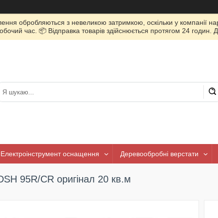
лення обробляються з невеликою затримкою, оскільки у компанії нар
очий час. 📦 Відправка товарів здійснюється протягом 24 годин. Д
Електроінструмент оснащення
Деревообробні верстати
DSH 95R/CR оригінал 20 кв.м