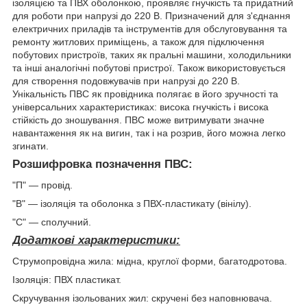
ізоляцією та ПВХ оболонкою, проявляє гнучкість та придатний
для роботи при напрузі до 220 В. Призначений для з'єднання
електричних приладів та інструментів для обслуговування та
ремонту житлових приміщень, а також для підключення
побутових пристроїв, таких як пральні машини, холодильники
та інші аналогічні побутові пристрої. Також використовується
для створення подовжувачів при напрузі до 220 В.
Унікальність ПВС як провідника полягає в його зручності та
універсальних характеристиках: висока гнучкість і висока
стійкість до зношування. ПВС може витримувати значне
навантаження як на вигин, так і на розрив, його можна легко
згинати.
Розшифровка позначення ПВС:
"П" — провід.
"В" — ізоляція та оболонка з ПВХ-пластикату (вінілу).
"С" — сполучний.
Додаткові характеристики:
Струмопровідна жила: мідна, круглої форми, багатодротова.
Ізоляція: ПВХ пластикат.
Скручування ізольованих жил: скручені без наповнювача.