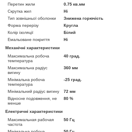
Перетин жили
0.75 кв.мм
Скрутка жил
Ні
Тип зовнішньої оболонки
Знижена горючість
Форма перерізу
Кругла
Колір ізоляції
Білий
Емальоване покриття
Ні
Механічні характеристики
Максимальна робоча
40 град.
температура
Максимальна радіус
360 мм
вигину
Мінімальна робоча
-25 град.
температура
Мінімальний радіус вигину
72 мм
Відносне подовження, не
80 %
менше
Електричні характеристики
Максимальная рабочая
50 Гц
частота
Мінімальна робоча
50 Гц