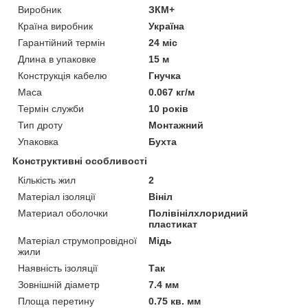
Виробник
ЗКМ+
Країна виробник
Україна
Гарантійний термін
24 міс
Длина в упаковке
15 м
Конструкція кабелю
Гнучка
Маса
0.067 кг/м
Термін служби
10 років
Тип дроту
Монтажний
Упаковка
Бухта
Конструктивні особливості
Кількість жил
2
Матеріал ізоляції
Вініл
Материал оболочки
Полівінілхлоридний
пластикат
Матеріал струмопровідної
Мідь
жили
Наявність ізоляції
Так
Зовнішній діаметр
7.4 мм
Площа перетину
0.75 кв. мм