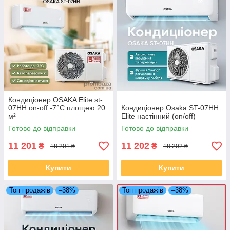
Кондиціонер OSAKA Elite st-
07HH on-off -7°C площею 20
Кондиціонер Osaka ST-07HH
м²
Elite настінний (on/off)
Готово до відправки
Готово до відправки
11 201
11 202
₴
₴
18 201 ₴
18 202 ₴
Купити
Купити
Топ продажів
–38%
Топ продажів
–38%