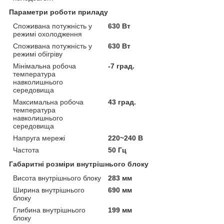
Параметри роботи приладу
Споживана потужність у
630 Вт
режимі охолодження
Споживана потужність у
630 Вт
режимі обігріву
Мінімальна робоча
-7 град.
температура
навколишнього
середовища
Максимальна робоча
43 град.
температура
навколишнього
середовища
Напруга мережі
220~240 В
Частота
50 Гц
Габаритні розміри внутрішнього блоку
Висота внутрішнього блоку
283 мм
Ширина внутрішнього
690 мм
блоку
Глибина внутрішнього
199 мм
блоку