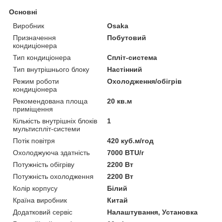
Основні
Виробник
Osaka
Призначення
Побутовий
кондиціонера
Тип кондиціонера
Спліт-система
Тип внутрішнього блоку
Настінний
Режим роботи
Охолодження/обігрів
кондиціонера
Рекомендована площа
20 кв.м
приміщення
Кількість внутрішніх блоків
1
мультиспліт-системи
Потік повітря
420 куб.м/год
Охолоджуюча здатність
7000 BTU/г
Потужність обігріву
2200 Вт
Потужність охолодження
2200 Вт
Колір корпусу
Білий
Країна виробник
Китай
Додатковий сервіс
Налаштування, Установка