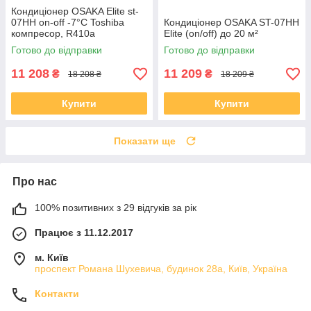
Кондиціонер OSAKA Elite st-
07HH on-off -7°C Toshiba
Кондиціонер OSAKA ST-07HH
компресор, R410a
Elite (on/off) до 20 м²
Готово до відправки
Готово до відправки
11 208
11 209
₴
₴
18 208 ₴
18 209 ₴
Купити
Купити
Показати ще
Про нас
100% позитивних з 29 відгуків за рік
Працює з 11.12.2017
м. Київ
проспект Романа Шухевича, будинок 28а, Київ, Україна
Контакти