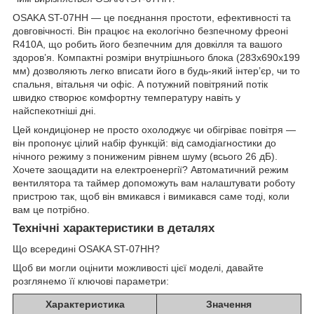
OSAKA ST-07HH — це поєднання простоти, ефективності та
довговічності. Він працює на екологічно безпечному фреоні
R410A, що робить його безпечним для довкілля та вашого
здоров’я. Компактні розміри внутрішнього блока (283x690x199
мм) дозволяють легко вписати його в будь-який інтер’єр, чи то
спальня, вітальня чи офіс. А потужний повітряний потік
швидко створює комфортну температуру навіть у
найспекотніші дні.
Цей кондиціонер не просто охолоджує чи обігріває повітря —
він пропонує цілий набір функцій: від самодіагностики до
нічного режиму з пониженим рівнем шуму (всього 26 дБ).
Хочете заощадити на електроенергії? Автоматичний режим
вентилятора та таймер допоможуть вам налаштувати роботу
пристрою так, щоб він вмикався і вимикався саме тоді, коли
вам це потрібно.
Технічні характеристики в деталях
Що всередині OSAKA ST-07HH?
Щоб ви могли оцінити можливості цієї моделі, давайте
розглянемо її ключові параметри:
Характеристика
Значення