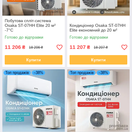
Побутова спліт-система
Osaka ST-07HH Elite 20 м²
Кондиціонер Osaka ST-07HH
-7°С
Elite економний до 20 м²
Готово до відправки
Готово до відправки
11 206
11 207
₴
₴
18 206 ₴
18 207 ₴
Купити
Купити
Топ продажів
–38%
Топ продажів
–38%