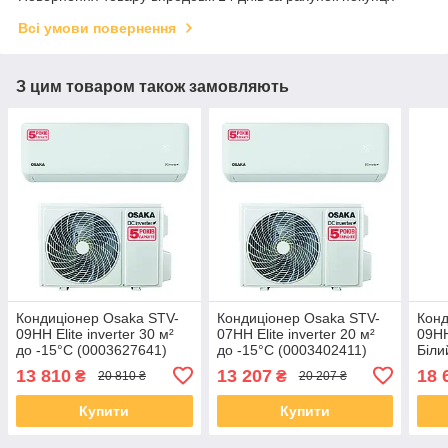
Всі умови повернення
З цим товаром також замовляють
Кондиціонер Osaka STV-
Кондиціонер Osaka STV-
Конд
09HH Elite inverter 30 м²
07HH Elite inverter 20 м²
09HH
до -15°C (0003627641)
до -15°C (0003402411)
Біли
13 810
13 207
18 
₴
₴
20 810 ₴
20 207 ₴
Купити
Купити