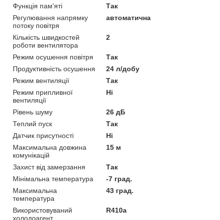
Функція пам'яті
Так
Регулювання напрямку
автоматична
потоку повітря
Кількість швидкостей
2
роботи вентилятора
Режим осушення повітря
Так
Продуктивність осушення
24 л/добу
Режим вентиляції
Так
Режим припливної
Ні
вентиляції
Рівень шуму
26 дБ
Теплий пуск
Так
Датчик присутності
Ні
Максимальна довжина
15 м
комунікацій
Захист від замерзання
Так
Мінімальна температура
-7 град.
Максимальна
43 град.
температура
Використовуваний
R410a
холодоагент