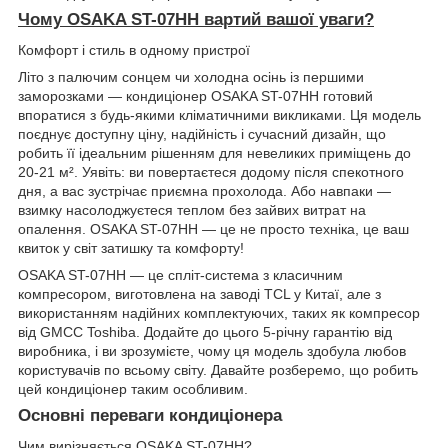
Чому OSAKA ST-07HH вартий вашої уваги?
Комфорт і стиль в одному пристрої
Літо з палючим сонцем чи холодна осінь із першими
заморозками — кондиціонер OSAKA ST-07HH готовий
впоратися з будь-якими кліматичними викликами. Ця модель
поєднує доступну ціну, надійність і сучасний дизайн, що
робить її ідеальним рішенням для невеликих приміщень до
20-21 м². Уявіть: ви повертаєтеся додому після спекотного
дня, а вас зустрічає приємна прохолода. Або навпаки —
взимку насолоджуєтеся теплом без зайвих витрат на
опалення. OSAKA ST-07HH — це не просто техніка, це ваш
квиток у світ затишку та комфорту!
OSAKA ST-07HH — це спліт-система з класичним
компресором, виготовлена на заводі TCL у Китаї, але з
використанням надійних комплектуючих, таких як компресор
від GMCC Toshiba. Додайте до цього 5-річну гарантію від
виробника, і ви зрозумієте, чому ця модель здобула любов
користувачів по всьому світу. Давайте розберемо, що робить
цей кондиціонер таким особливим.
Основні переваги кондиціонера
Чим вирізняється OSAKA ST-07HH?