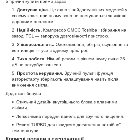
5 причин купити прямо зараз
Доступна ціна.
Це одна з найдоступніших моделей у
своєму класі, при цьому вона не поступається за якістю
дорожчим аналогам.
Надійність.
Компресор GMCC Toshiba і збирання на
заводі TCL — запорука довговічності пристрою.
Універсальність.
Охолодження, обігрів, осушення та
вентиляція — усе в одному пристрої.
Тиха робота.
Нічний режим із рівнем шуму лише 26
дБ не потурбує ваш сон.
Простота керування.
Зручний пульт і функція
авторестарту зберігають налаштування навіть після
вимкнення світла.
Додаткові бонуси
Стильний дизайн внутрішнього блока з плавними
лініями.
Легкознімна передня панель для зручного чищення.
Режим TURBO для швидкого досягнення потрібної
температури.
Корисні поради з експлуатації