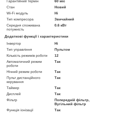
Гарантійний термін
60 міс
Стан
Новий
Wi-Fi модуль
Ні
Тип компресора
Звичайний
Середня споживана
0.6 кВт
потужність
Додаткові функції і характеристики
Інвертор
Ні
Тип управління
Пультом
Кількість режимів роботи
12
Автоматичний режим
Так
роботи
Нічний режим роботи
Так
Пульт дистанційного
Так
керування
Таймер
Так
Дисплей
Так
Фільтр
Попередній фільтр,
Вугільний фільтр
Функція іонізації
Так