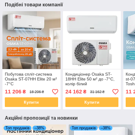
Подібні товари компанії
Побутова спліт-система
Кондиціонер Osaka ST-
Конд
Osaka ST-07HH Elite 20 м²
18HH Elite 50 м² до -7°C,
st-0
-7°С
колір білий
Tosh
11 206
24 162
11 
₴
₴
18 206 ₴
31 162 ₴
Купити
Купити
Акційні пропозиції та новинки
Топ продажів
–38%
Топ продажів
–38%