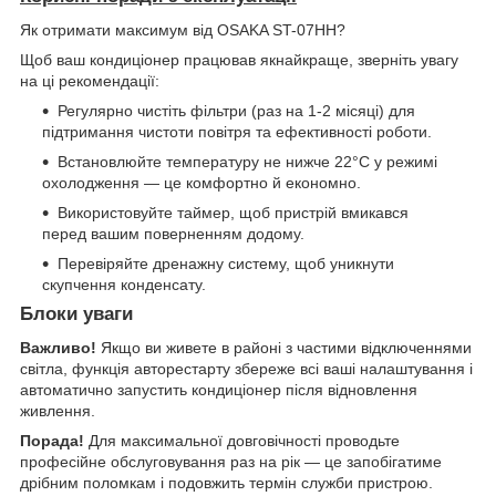
Як отримати максимум від OSAKA ST-07HH?
Щоб ваш кондиціонер працював якнайкраще, зверніть увагу
на ці рекомендації:
Регулярно чистіть фільтри (раз на 1-2 місяці) для
підтримання чистоти повітря та ефективності роботи.
Встановлюйте температуру не нижче 22°C у режимі
охолодження — це комфортно й економно.
Використовуйте таймер, щоб пристрій вмикався
перед вашим поверненням додому.
Перевіряйте дренажну систему, щоб уникнути
скупчення конденсату.
Блоки уваги
Важливо!
Якщо ви живете в районі з частими відключеннями
світла, функція авторестарту збереже всі ваші налаштування і
автоматично запустить кондиціонер після відновлення
живлення.
Порада!
Для максимальної довговічності проводьте
професійне обслуговування раз на рік — це запобігатиме
дрібним поломкам і подовжить термін служби пристрою.