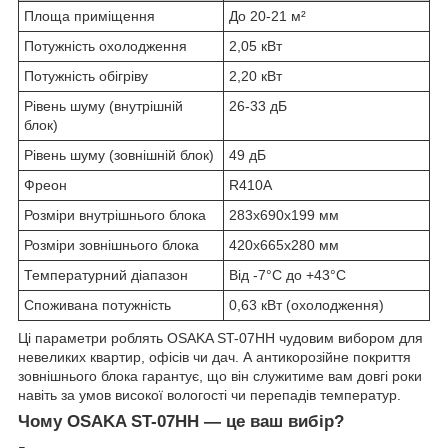
Площа приміщення
До 20-21 м²
Потужність охолодження
2,05 кВт
Потужність обігріву
2,20 кВт
Рівень шуму (внутрішній
26-33 дБ
блок)
Рівень шуму (зовнішній блок)
49 дБ
Фреон
R410A
Розміри внутрішнього блока
283x690x199 мм
Розміри зовнішнього блока
420x665x280 мм
Температурний діапазон
Від -7°C до +43°C
Споживана потужність
0,63 кВт (охолодження)
Ці параметри роблять OSAKA ST-07HH чудовим вибором для
невеликих квартир, офісів чи дач. А антикорозійне покриття
зовнішнього блока гарантує, що він служитиме вам довгі роки
навіть за умов високої вологості чи перепадів температур.
Чому OSAKA ST-07HH — це ваш вибір?