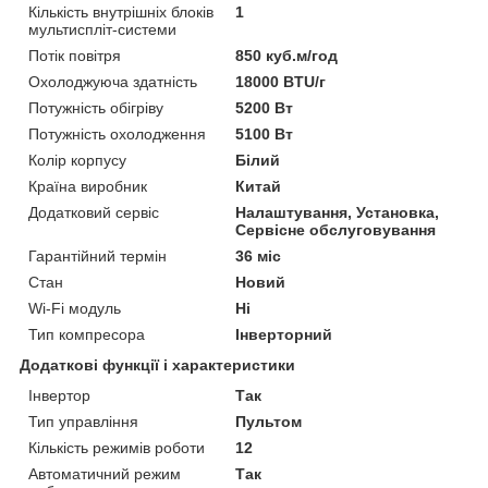
Кількість внутрішніх блоків
1
мультиспліт-системи
Потік повітря
850 куб.м/год
Охолоджуюча здатність
18000 BTU/г
Потужність обігріву
5200 Вт
Потужність охолодження
5100 Вт
Колір корпусу
Білий
Країна виробник
Китай
Додатковий сервіс
Налаштування, Установка,
Сервісне обслуговування
Гарантійний термін
36 міс
Стан
Новий
Wi-Fi модуль
Ні
Тип компресора
Інверторний
Додаткові функції і характеристики
Інвертор
Так
Тип управління
Пультом
Кількість режимів роботи
12
Автоматичний режим
Так