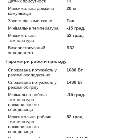
Датчик присутності
Ні
Максимальна довжина
20 м
комунікацій
Захист від замерзання
Так
Мінімальна температура
-15 град.
Максимальна
52 град.
температура
Використовуваний
R32
холодоагент
Параметри роботи приладу
Споживана потужність у
1680 Вт
режимі охолодження
Споживана потужність у
1430 Вт
режимі обігріву
Мінімальна робоча
-15 град.
температура
навколишнього
середовища
Максимальна робоча
52 град.
температура
навколишнього
середовища