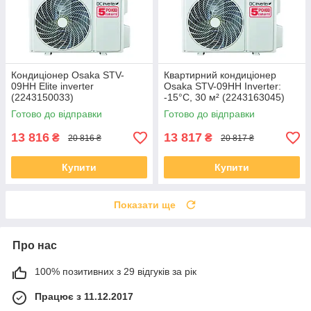
Кондиціонер Osaka STV-
Квартирний кондиціонер
09HH Elite inverter
Osaka STV-09HH Inverter:
(2243150033)
-15°C, 30 м² (2243163045)
Готово до відправки
Готово до відправки
13 816
13 817
₴
₴
20 816 ₴
20 817 ₴
Купити
Купити
Показати ще
Про нас
100% позитивних з 29 відгуків за рік
Працює з 11.12.2017