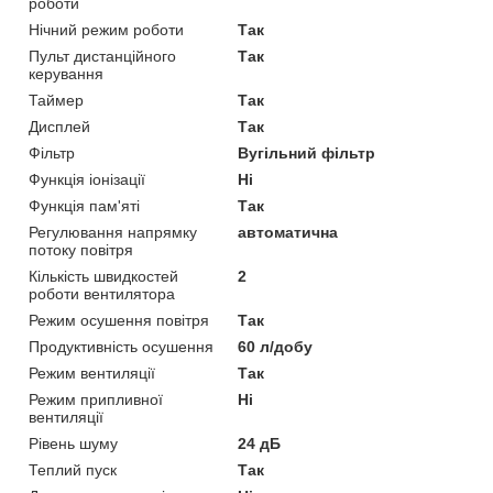
роботи
Нічний режим роботи
Так
Пульт дистанційного
Так
керування
Таймер
Так
Дисплей
Так
Фільтр
Вугільний фільтр
Функція іонізації
Ні
Функція пам'яті
Так
Регулювання напрямку
автоматична
потоку повітря
Кількість швидкостей
2
роботи вентилятора
Режим осушення повітря
Так
Продуктивність осушення
60 л/добу
Режим вентиляції
Так
Режим припливної
Ні
вентиляції
Рівень шуму
24 дБ
Теплий пуск
Так