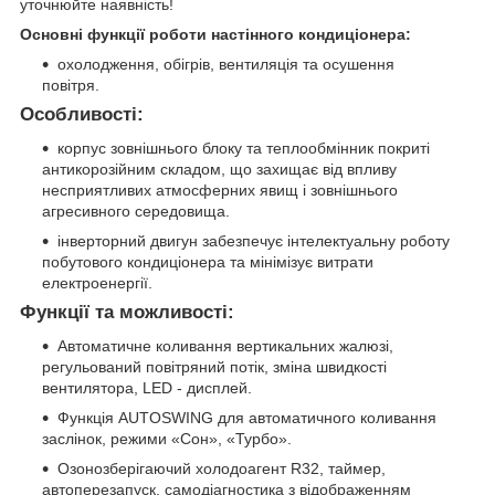
уточнюйте наявність!
Основні функції роботи настінного кондиціонера:
охолодження, обігрів, вентиляція та осушення
повітря.
Особливості:
корпус зовнішнього блоку та теплообмінник покриті
антикорозійним складом, що захищає від впливу
несприятливих атмосферних явищ і зовнішнього
агресивного середовища.
інверторний двигун забезпечує інтелектуальну роботу
побутового кондиціонера та мінімізує витрати
електроенергії.
Функції та можливості:
Автоматичне коливання вертикальних жалюзі,
регульований повітряний потік, зміна швидкості
вентилятора, LED - дисплей.
Функція AUTOSWING для автоматичного коливання
заслінок, режими «Сон», «Турбо».
Озонозберігаючий холодоагент R32, таймер,
автоперезапуск, самодіагностика з відображенням