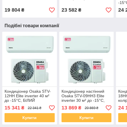
-15°
19 804
23 582
24 
₴
₴
Подібні товари компанії
Кондиціонер Osaka STV-
Кондиціонер настінний
Конд
12HH Elite inverter 40 м²
Osaka STV-09HH3 Elite
18HH
до -15°C, БІЛИЙ
inverter 30 м² до -15°C,
колі
білий R32
15 341
13 869
24 
₴
₴
22 341 ₴
20 869 ₴
Купити
Купити