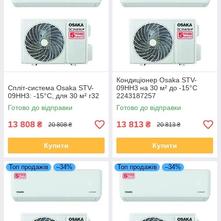
Кондиціонер Osaka STV-
Спліт-система Osaka STV-
09HH3 на 30 м² до -15°C
09HH3: -15°C, для 30 м² r32
2243187257
Готово до відправки
Готово до відправки
13 808
13 813
₴
₴
20 808 ₴
20 813 ₴
Купити
Купити
Топ продажів
–34%
Топ продажів
–34%