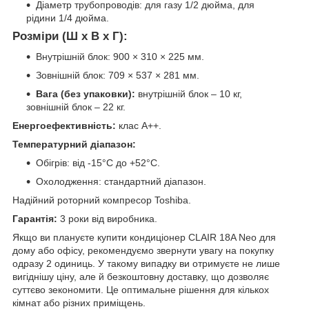
Діаметр трубопроводів: для газу 1/2 дюйма, для
рідини 1/4 дюйма.
Розміри (Ш x В x Г):
Внутрішній блок: 900 × 310 × 225 мм.
Зовнішній блок: 709 × 537 × 281 мм.
Вага (без упаковки):
внутрішній блок – 10 кг,
зовнішній блок – 22 кг.
Енергоефективність:
клас А++.
Температурний діапазон:
Обігрів: від -15°C до +52°C.
Охолодження: стандартний діапазон.
Надійний роторний компресор Toshiba.
Гарантія:
3 роки від виробника.
Якщо ви плануєте купити кондиціонер CLAIR 18A Neo для
дому або офісу, рекомендуємо звернути увагу на покупку
одразу 2 одиниць. У такому випадку ви отримуєте не лише
вигіднішу ціну, але й безкоштовну доставку, що дозволяє
суттєво зекономити. Це оптимальне рішення для кількох
кімнат або різних приміщень.