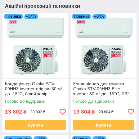
Акційні пропозиції та новинки
Новинка
–34%
Новинка
–34%
Кондиціонер Osaka STV-
Кондиціонер для кімнати
09HH3 inverter original 30 м²
Osaka STV-09HH3 Elite
до -15°C, білий колір
inverter 30 м² до -15°C, R32
Готово до відправки
Готово до відправки
13 802
13 804
₴
₴
20 802 ₴
20 804 ₴
Купити
Купити
Топ продажів
–34%
Новинка
–34%