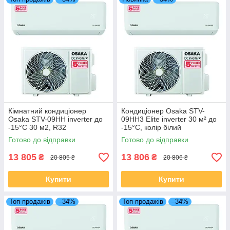
Кімнатний кондиціонер
Кондиціонер Osaka STV-
Osaka STV-09HH inverter до
09HH3 Elite inverter 30 м² до
-15°C 30 м2, R32
-15°C, колір білий
Готово до відправки
Готово до відправки
13 805
13 806
₴
₴
20 805 ₴
20 806 ₴
Купити
Купити
Топ продажів
–34%
Топ продажів
–34%