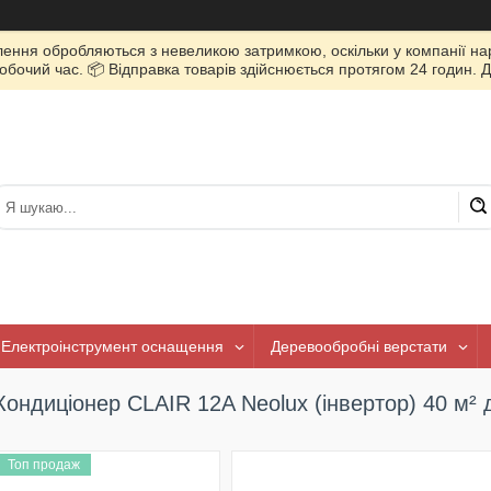
лення обробляються з невеликою затримкою, оскільки у компанії нар
очий час. 📦 Відправка товарів здійснюється протягом 24 годин. Д
Електроінструмент оснащення
Деревообробні верстати
Кондиціонер CLAIR 12A Neolux (інвертор) 40 м² 
Топ продаж