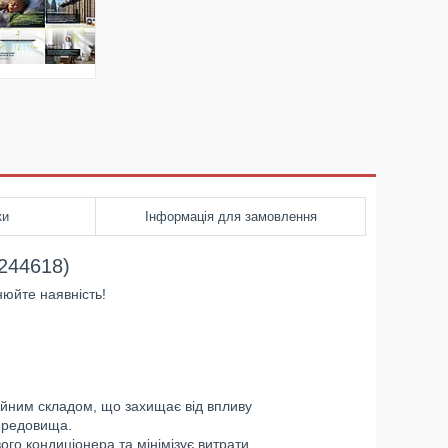
ки
Інформація для замовлення
244618)
юйте наявність!
зійним складом, що захищає від впливу
ередовища.
ого кондиціонера та мінімізує витрати