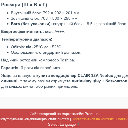
Розміри (Ш x В x Г):
Внутрішній блок: 792 × 292 × 201 мм.
Зовнішній блок: 708 × 530 × 258 мм.
Вага (без упаковки):
внутрішній блок – 8.5 кг, зовнішній блок –
Енергоефективність:
клас А+++.
Температурний діапазон:
Обігрів: від -25°C до +52°C.
Охолодження: стандартний діапазон.
Надійний роторний компресор Toshiba.
Гарантія:
3 роки від виробника.
Якщо ви плануєте
купити кондиціонер CLAIR 12A Neolux
для до
одиниці
! У такому разі ви отримуєте
вигіднішу ціну
+
безкоштов
для кількох кімнат або різних приміщень.
Prom.ua
Сайт створений на маркетплейсі
Встановлення та обслуговування кондиціонерів, спліт-систем |
Поскаржитися на контент
|
Політи
Select Language
▼