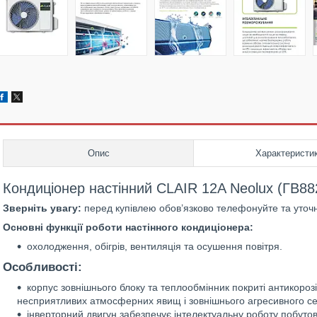
Опис
Характеристи
Кондиціонер настінний CLAIR 12A Neolux (ГВ88
Зверніть увагу:
перед купівлею обов’язково телефонуйте та уточн
Основні функції роботи настінного кондиціонера:
охолодження, обігрів, вентиляція та осушення повітря.
Особливості:
корпус зовнішнього блоку та теплообмінник покриті антикоро
несприятливих атмосферних явищ і зовнішнього агресивного с
інверторний двигун забезпечує інтелектуальну роботу побутов