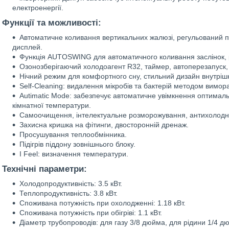
електроенергії.
Функції та можливості:
Автоматичне коливання вертикальних жалюзі, регульований по
дисплей.
Функція AUTOSWING для автоматичного коливання заслінок,
Озонозберігаючий холодоагент R32, таймер, автоперезапуск,
Нічний режим для комфортного сну, стильний дизайн внутрішн
Self-Cleaning: видалення мікробів та бактерій методом вимо
Autimatic Mode: забезпечує автоматичне увімкнення оптималь
кімнатної температури.
Самоочищення, інтелектуальне розморожування, антихолодне
Захисна кришка на фітинги, двосторонній дренаж.
Просушування теплообмінника.
Підігрів піддону зовнішнього блоку.
I Feel: визначення температури.
Технічні параметри:
Холодопродуктивність: 3.5 кВт.
Теплопродуктивність: 3.8 кВт.
Споживана потужність при охолодженні: 1.18 кВт.
Споживана потужність при обігріві: 1.1 кВт.
Діаметр трубопроводів: для газу 3/8 дюйма, для рідини 1/4 д