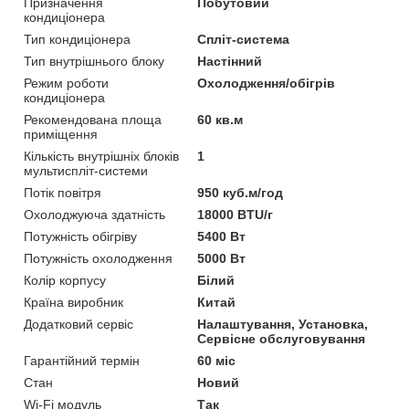
Призначення
Побутовий
кондиціонера
Тип кондиціонера
Спліт-система
Тип внутрішнього блоку
Настінний
Режим роботи
Охолодження/обігрів
кондиціонера
Рекомендована площа
60 кв.м
приміщення
Кількість внутрішніх блоків
1
мультиспліт-системи
Потік повітря
950 куб.м/год
Охолоджуюча здатність
18000 BTU/г
Потужність обігріву
5400 Вт
Потужність охолодження
5000 Вт
Колір корпусу
Білий
Країна виробник
Китай
Додатковий сервіс
Налаштування, Установка,
Сервісне обслуговування
Гарантійний термін
60 міс
Стан
Новий
Wi-Fi модуль
Так