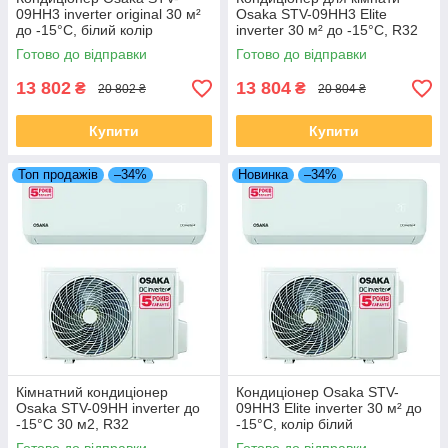
09HH3 inverter original 30 м²
Osaka STV-09HH3 Elite
до -15°C, білий колір
inverter 30 м² до -15°C, R32
Готово до відправки
Готово до відправки
13 802
13 804
₴
₴
20 802 ₴
20 804 ₴
Купити
Купити
Топ продажів
–34%
Новинка
–34%
Кімнатний кондиціонер
Кондиціонер Osaka STV-
Osaka STV-09HH inverter до
09HH3 Elite inverter 30 м² до
-15°C 30 м2, R32
-15°C, колір білий