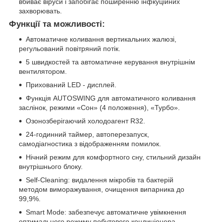
вбиває віруси і запобігає поширенню інфкуційних
захворювать.
Функції та можливості:
Автоматичне коливання вертикальних жалюзі,
регульований повітряний потік.
5 швидкостей та автоматичне керування внутрішнім
вентилятором.
Прихований LED - дисплей.
Функція AUTOSWING для автоматичного коливання
заслінок, режими «Сон» (4 положення), «Турбо».
Озонозберігаючий холодоагент R32.
24-годинний таймер, автоперезапуск,
самодіагностика з відображенням помилок.
Нічний режим для комфортного сну, стильний дизайн
внутрішнього блоку.
Self-Cleaning: видалення мікробів та бактерій
методом виморажування, очищення випарника до
99,9%.
Smart Mode: забезпечує автоматичне увімкнення
оптимального режиму побутового кондиціонера