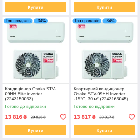
Купити
Купити
Топ продажів
–34%
Топ продажів
–34%
Кондиціонер Osaka STV-
Квартирний кондиціонер
09HH Elite inverter
Osaka STV-09HH Inverter:
(2243150033)
-15°C, 30 м² (2243163045)
Готово до відправки
Готово до відправки
13 816
13 817
₴
₴
20 816 ₴
20 817 ₴
Купити
Купити