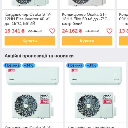
Кондиціонер Osaka STV-
Кондиціонер Osaka ST-
Конд
12HH Elite inverter 40 м²
18HH Elite 50 м² до -7°C,
09HH
до -15°C, БІЛИЙ
колір білий
— те
15 341
24 162
13 
₴
₴
22 341 ₴
31 162 ₴
Купити
Купити
Акційні пропозиції та новинки
Новинка
–34%
Новинка
–34%
Кондиціонер Osaka STV-
Кондиціонер для кімнати