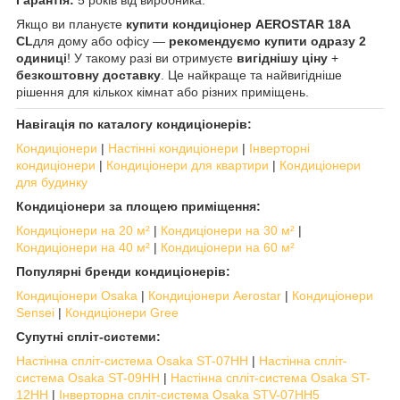
Гарантія:
5 років від виробника.
Якщо ви плануєте
купити кондиціонер AEROSTAR 18A
CL
для дому або офісу —
рекомендуємо купити одразу 2
одиниці
! У такому разі ви отримуєте
вигіднішу ціну
+
безкоштовну доставку
. Це найкраще та найвигідніше
рішення для кількох кімнат або різних приміщень.
Навігація по каталогу кондиціонерів:
Кондиціонери
|
Настінні кондиціонери
|
Інверторні
кондиціонери
|
Кондиціонери для квартири
|
Кондиціонери
для будинку
Кондиціонери за площею приміщення:
Кондиціонери на 20 м²
|
Кондиціонери на 30 м²
|
Кондиціонери на 40 м²
|
Кондиціонери на 60 м²
Популярні бренди кондиціонерів:
Кондиціонери Osaka
|
Кондиціонери Aerostar
|
Кондиціонери
Sensei
|
Кондиціонери Gree
Супутні спліт-системи:
Настінна спліт-система Osaka ST-07HH
|
Настінна спліт-
система Osaka ST-09HH
|
Настінна спліт-система Osaka ST-
12HH
|
Інверторна спліт-система Osaka STV-07HH5