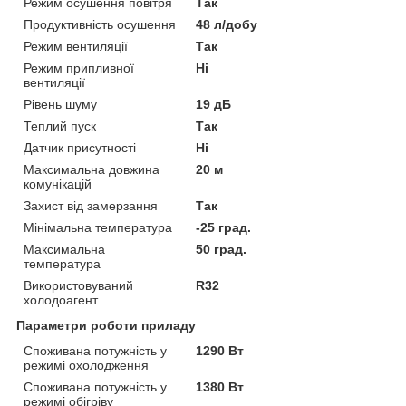
Режим осушення повітря
Так
Продуктивність осушення
48 л/добу
Режим вентиляції
Так
Режим припливної
Ні
вентиляції
Рівень шуму
19 дБ
Теплий пуск
Так
Датчик присутності
Ні
Максимальна довжина
20 м
комунікацій
Захист від замерзання
Так
Мінімальна температура
-25 град.
Максимальна
50 град.
температура
Використовуваний
R32
холодоагент
Параметри роботи приладу
Споживана потужність у
1290 Вт
режимі охолодження
Споживана потужність у
1380 Вт
режимі обігріву