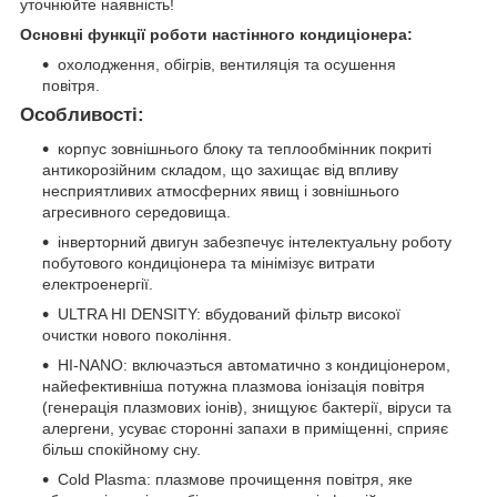
уточнюйте наявність!
Основні функції роботи настінного кондиціонера:
охолодження, обігрів, вентиляція та осушення
повітря.
Особливості:
корпус зовнішнього блоку та теплообмінник покриті
антикорозійним складом, що захищає від впливу
несприятливих атмосферних явищ і зовнішнього
агресивного середовища.
інверторний двигун забезпечує інтелектуальну роботу
побутового кондиціонера та мінімізує витрати
електроенергії.
ULTRA HI DENSITY: вбудований фільтр високої
очистки нового покоління.
HI-NANO: включаэться автоматично з кондиціонером,
найефективніша потужна плазмова іонізація повітря
(генерація плазмових іонів), знищуює бактерії, віруси та
алергени, усуває сторонні запахи в приміщенні, сприяє
більш спокійному сну.
Cold Plasma: плазмове прочищення повітря, яке