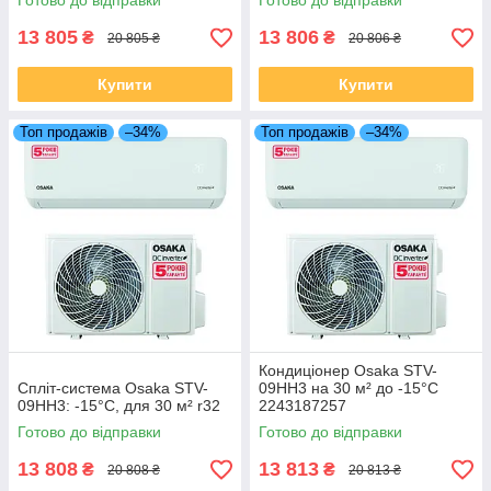
Готово до відправки
Готово до відправки
13 805
13 806
₴
₴
20 805 ₴
20 806 ₴
Купити
Купити
Топ продажів
–34%
Топ продажів
–34%
Кондиціонер Osaka STV-
Спліт-система Osaka STV-
09HH3 на 30 м² до -15°C
09HH3: -15°C, для 30 м² r32
2243187257
Готово до відправки
Готово до відправки
13 808
13 813
₴
₴
20 808 ₴
20 813 ₴