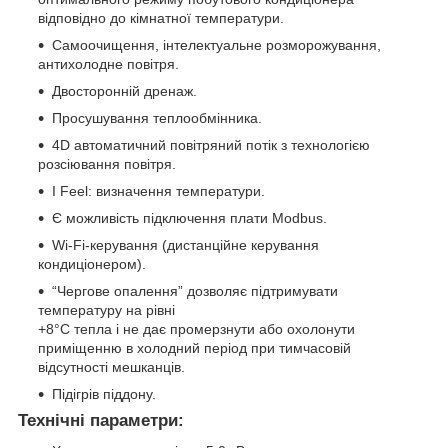
відповідно до кімнатної температури.
Самоочищення, інтелектуальне розморожування,
антихолодне повітря.
Двосторонній дренаж.
Просушування теплообмінника.
4D автоматичний повітряний потік з технологією
розсіювання повітря.
I Feel: визначення температури.
Є можливість підключення плати Modbus.
Wi-Fi-керування (дистанційне керування
кондиціонером).
“Чергове опалення” дозволяє підтримувати
температуру на рівні
+8°С тепла і не дає промерзнути або охолонути
приміщенню в холодний період при тимчасовій
відсутності мешканців.
Підігрів піддону.
Технічні параметри: