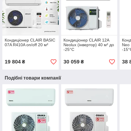
Кондиціонер CLAIR BASIC
Кондиціонер CLAIR 12A
Конд
07A R410A on/off 20 м²
Neolux (інвертор) 40 м² до
Neo 
-25°C
-15°
19 804
30 059
38 
₴
₴
Подібні товари компанії