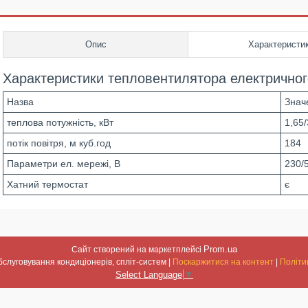
Опис
Характеристи
Характеристики тепловентилятора електрично
Назва
Знач
теплова потужність, кВт
1,65/
потік повітря, м куб.год
184
Параметри ел. мережі, В
230/
Хатний термостат
є
Prom.ua
Сайт створений на маркетплейсі
Встановлення та обслуговування кондиціонерів, спліт-систем |
Поскаржитися на контент
|
Політи
Select Language
▼