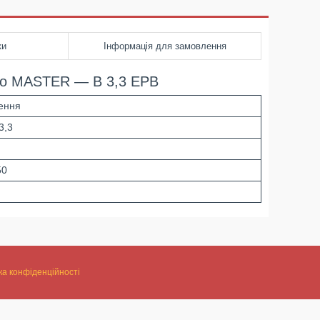
ки
Інформація для замовлення
го MASTER — B 3,3 ЕРВ
ення
3,3
50
ка конфіденційності