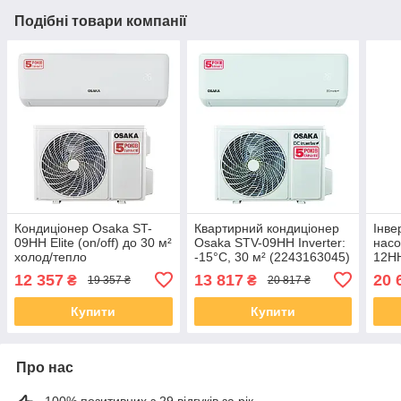
Подібні товари компанії
Кондиціонер Osaka ST-
Квартирний кондиціонер
Інве
09HH Elite (on/off) до 30 м²
Osaka STV-09HH Inverter:
нас
холод/тепло
-15°C, 30 м² (2243163045)
12HH
12 357
13 817
20 
₴
₴
19 357 ₴
20 817 ₴
Купити
Купити
Про нас
100% позитивних з 29 відгуків за рік