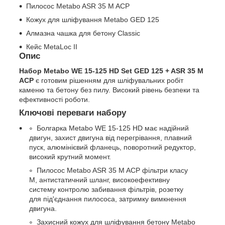
Пилосос Metabo ASR 35 M ACP
Кожух для шліфування Metabo GED 125
Алмазна чашка для бетону Classic
Кейс MetaLoc II
Опис
Набор Metabo WE 15-125 HD Set GED 125 + ASR 35 M
ACP
є готовим рішенням для шліфувальних робіт
каменю та бетону без пилу. Високий рівень безпеки та
ефективності роботи.
Ключові переваги набору
Болгарка Metabo WE 15-125 HD має надійний
двигун, захист двигуна від перегрівання, плавний
пуск, алюмінієвий фланець, поворотний редуктор,
високий крутний момент.
Пилосос Metabo ASR 35 M ACP фільтри класу
M, антистатичний шланг, високоефективну
систему контролю забивання фільтрів, розетку
для під'єднання пилососа, затримку вимкнення
двигуна.
Захисний кожух для шліфування бетону Metabo