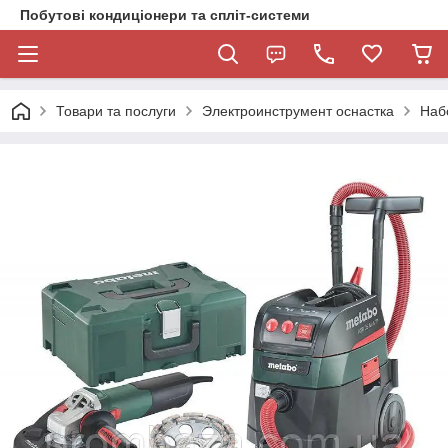
Побутові кондиціонери та спліт-системи
Товари та послуги
Электроинструмент оснастка
Наб