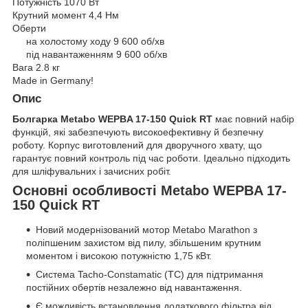
Потужність 1070 Вт
Крутний момент 4,4 Нм
Оберти
на холостому ходу 9 600 об/хв
під навантаженням 9 600 об/хв
Вага 2.8 кг
Made in Germany!
Опис
Болгарка Metabo WEPBA 17-150 Quick RT
має повний набір
функцій, які забезпечують високоефективну й безпечну
роботу. Корпус виготовлений для дворучного хвату, що
гарантує повний контроль під час роботи. Ідеально підходить
для шліфувальних і зачисних робіт.
Основні особливості Metabo WEPBA 17-
150 Quick RT
Новий модернізований мотор Metabo Marathon з
поліпшеним захистом від пилу, збільшеним крутним
моментом і високою потужністю 1,75 кВт.
Система Tacho-Constamatic (TC) для підтримання
постійних обертів незалежно від навантаження.
Є можливість встановлення додаткового фільтра від