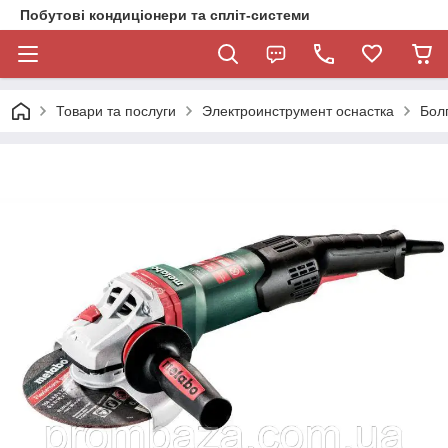
Побутові кондиціонери та спліт-системи
Товари та послуги
Электроинструмент оснастка
Бол