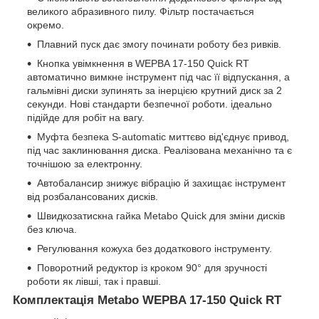
великого абразивного пилу. Фільтр постачається
окремо.
Плавний пуск дає змогу починати роботу без ривків.
Кнопка увімкнення в WEPBA 17-150 Quick RT
автоматично вимкне інструмент під час її відпускання, а
гальмівні диски зупинять за інерцією крутний диск за 2
секунди. Нові стандарти безпечної роботи. ідеально
підійде для робіт на вагу.
Муфта безпека S-automatic миттєво від'єднує привод,
під час заклинювання диска. Реалізована механічно та є
точнішою за електронну.
Автобалансир знижує вібрацію й захищає інструмент
від розбалансованих дисків.
Швидкозатискна гайка Metabo Quick для зміни дисків
без ключа.
Регулювання кожуха без додаткового інструменту.
Поворотний редуктор із кроком 90° для зручності
роботи як лівші, так і правші.
Комплектація Metabo WEPBA 17-150 Quick RT