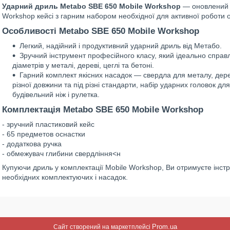
Ударний дриль Metabo SBE 650 Mobile Workshop
— оновлений л
Workshop кейсі з гарним набором необхідної для активної роботи 
Особливості Metabo SBE 650 Mobile Workshop
Легкий, надійний і продуктивний ударний дриль від Метабо.
Зручний інструмент професійного класу, який ідеально справл
діаметрів у металі, дереві, цеглі та бетоні.
Гарний комплект якісних насадок — свердла для металу, дере
різної довжини та під різні стандарти, набір ударних головок дл
будівельний ніж і рулетка.
Комплектація Metabo SBE 650 Mobile Workshop
- зручний пластиковий кейс
- 65 предметов оснастки
- додаткова ручка
- обмежувач глибини свердління<н
Купуючи дриль у комплектації Mobile Workshop, Ви отримуєте інс
необхідних комплектуючих і насадок.
Prom.ua
Сайт створений на маркетплейсі