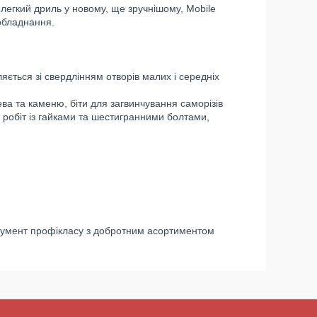
егкий дриль у новому, ще зручнішому, Mobile
обладнання.
яється зі свердлінням отворів малих і середніх
ва та каменю, біти для загвинчування саморізів
я робіт із гайками та шестигранними болтами,
трумент профікласу з добротним асортиментом