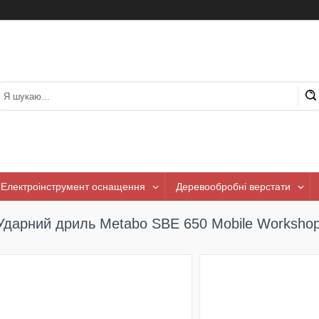
Електроінструмент оснащення
Деревообробні верстати
Ударний дриль Metabo SBE 650 Mobile Worksho