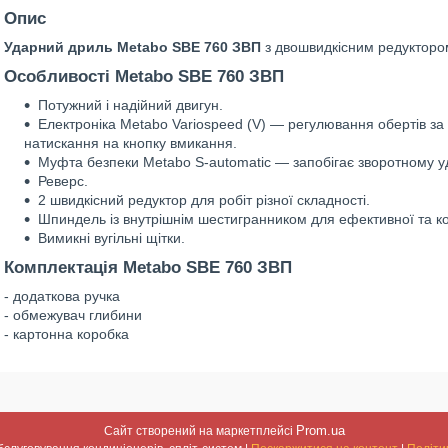
Опис
Ударний дриль Metabo SBE 760 ЗВП
з двошвидкісним редуктором
Особливості Metabo SBE 760 ЗВП
Потужний і надійний двигун.
Електроніка Metabo Variospeed (V) — регулювання обертів за
натискання на кнопку вмикання.
Муфта безпеки Metabo S-automatic — запобігає зворотному уд
Реверс.
2 швидкісний редуктор для робіт різної складності.
Шпиндель із внутрішнім шестигранником для ефективної та к
Вимикні вугільні щітки.
Комплектація Metabo SBE 760 ЗВП
- додаткова ручка
- обмежувач глибини
- картонна коробка
Prom.ua
Сайт створений на маркетплейсі