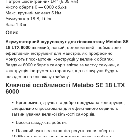
Патрон шестигранник 1/4" (6,35 мм)
Число обертів 0 — 6000 об./хв
Макс. крутний момент 5 Нм
Акумулятор 18 В, Li-Ion
Вага 1.3 кг
Опис
Акумуляторний шурупокрут для гіпсокартону Metabo SE
18 LTX 6000
швидкий, легкий, ергономічний і неймовірно
ефективний інструмент для майстрів, які професійно
монтують гіпсокартонні конструкції у великих обсягах.
Завдяки 6000 обертів саморіз влітає за частку секунди, а
конструкція інструмента гарантує, що всі шурупи будуть
посаджені на однакову глибину.
Ключові особливості Metabo SE 18 LTX
6000
Ергономічна, зручна та добре продумана конструкція,
спеціально спроєктована для ефективного серійного
загвинчування великої кількості саморізів.
Висока швидкість роботи.
Плавний пуск і електроніка регулювання обертів —
100% контроль за інструментом у процесі роботи.