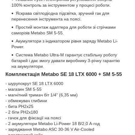
100% контроль за інструментом у процесі роботи.
Яскрава світлодіодна підсвітка, зручний гак для
перенесення інструмента на поясі.
Простий монтаж адаптера для роботи зі стрічками
саморізів Metabo SM 5-55.
Акумулятори з індикатором рівня заряду Metabo Li-
Power.
Система Metabo Ultra-M гарантує стабільну роботу
батарей і дає змогу давати виробнику 3-річну гарантію
на акумулятори.
Комплектація Metabo SE 18 LTX 6000 + SM 5-55
- шурупокрут SE 18 LTX 6000
- магазин SM 5-55
- магнітний тримач біт 1/4" (6,35 мм)
- обмежувач глибини
- бита PH2x25
- 2 біти PH2x180
- гачок для фіксації на поясі
- 2 акумулятори Metabo Li-Power 18 В/2,0 А·год
- заряджання Metabo ASC 30-36 V Air-Cooled
- пластиковий кейс