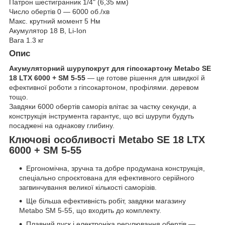
Патрон шестигранник 1/4" (6,35 мм)
Число обертів 0 — 6000 об./хв
Макс. крутний момент 5 Нм
Акумулятор 18 В, Li-Ion
Вага 1.3 кг
Опис
Акумуляторний шурупокрут для гіпсокартону Metabo SE
18 LTX 6000 + SM 5-55
— це готове рішення для швидкої й
ефективної роботи з гіпсокартоном, профілями. деревом
тощо.
Завдяки 6000 обертів саморіз влітає за частку секунди, а
конструкція інструмента гарантує, що всі шурупи будуть
посаджені на однакову глибину.
Ключові особливості Metabo SE 18 LTX
6000 + SM 5-55
Ергономічна, зручна та добре продумана конструкція,
спеціально спроєктована для ефективного серійного
загвинчування великої кількості саморізів.
Ще більша ефективність робіт, завдяки магазину
Metabo SM 5-55, що входить до комплекту.
Плавний пуск і електроніка регулювання обертів —