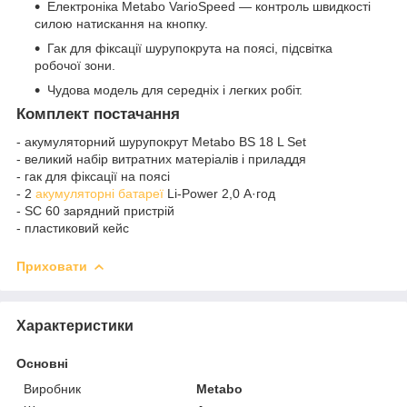
Електроніка Metabo VarioSpeed — контроль швидкості
силою натискання на кнопку.
Гак для фіксації шурупокрута на поясі, підсвітка
робочої зони.
Чудова модель для середніх і легких робіт.
Комплект постачання
- акумуляторний шурупокрут Metabo BS 18 L Set
- великий набір витратних матеріалів і приладдя
- гак для фіксації на поясі
- 2
акумуляторні батареї
Li-Power 2,0 А·год
- SC 60 зарядний пристрій
- пластиковий кейс
Приховати
Характеристики
Основні
Виробник
Metabo