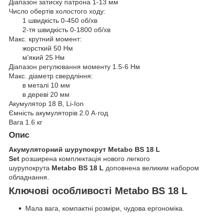
Діапазон затиску патрона 1-13 мм
Число обертів холостого ходу:
1 швидкість 0-450 об/хв
2-тя швидкість 0-1800 об/хв
Макс. крутний момент:
жорсткий 50 Нм
м'який 25 Нм
Діапазон регулювання моменту 1.5-6 Нм
Макс. діаметр свердління:
в металі 10 мм
в дереві 20 мм
Акумулятор 18 В, Li-Ion
Ємність акумуляторів 2.0 А·год
Вага 1.6 кг
Опис
Акумуляторний шурупокрут Metabo BS 18 L
Set
розширена комплектація нового легкого
шурупокрута
Metabo BS 18 L
доповнена великим набором
обладнання.
Ключові особливості Metabo BS 18 L
Мала вага, компактні розміри, чудова ергономіка.