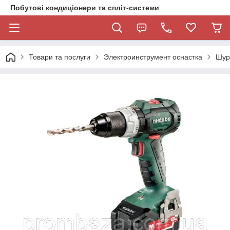
Побутові кондиціонери та спліт-системи
Товари та послуги
Электроинструмент оснастка
Шур