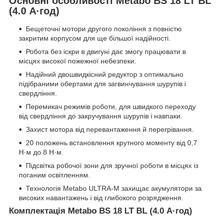
Основні особливості Metabo BS 18 LT BL
(4.0 А·год)
Бещеточні мотори другого покоління з повністю
закритим корпусом для ще більшої надійності.
Робота без іскри в двигуні дає змогу працювати в
місцях високої пожежної небезпеки.
Надійний двошвидкісний редуктор з оптимально
підібраними обертами для загвинчування шурупів і
свердління.
Перемикач режимів роботи, для швидкого переходу
від свердління до закручування шурупів і навпаки.
Захист мотора від перевантаження й перегрівання.
20 положень встановлення крутного моменту від 0,7
Н·м до 8 Н·м.
Підсвітка робочої зони для зручної роботи в місцях із
поганим освітленням.
Технологія Metabo ULTRA-M захищає акумулятори за
високих навантажень і від глибокого розрядження.
Комплектація Metabo BS 18 LT BL (4.0 А·год)