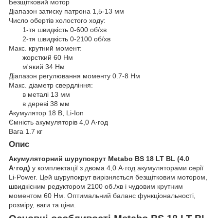
Безщітковий мотор
Діапазон затиску патрона 1,5-13 мм
Число обертів холостого ходу:
1-тя швидкість 0-600 об/хв
2-тя швидкість 0-2100 об/хв
Макс. крутний момент:
жорсткий 60 Нм
м'який 34 Нм
Діапазон регулювання моменту 0.7-8 Нм
Макс. діаметр свердління:
в металі 13 мм
в дереві 38 мм
Акумулятор 18 В, Li-Ion
Ємність акумуляторів 4,0 А·год
Вага 1.7 кг
Опис
Акумуляторний шурупокрут Metabo BS 18 LT BL (4.0
А·год)
у комплектації з двома 4,0 А·год акумуляторами серії
Li-Power. Цей шурупокрут вирізняється безщітковим мотором,
швидкісним редуктором 2100 об./хв і чудовим крутним
моментом 60 Нм. Оптимальний баланс функціональності,
розміру, ваги та ціни.