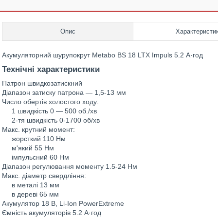
Опис
Характеристи
Акумуляторний шурупокрут Metabo BS 18 LTX Impuls 5.2 А·год
Технічні характеристики
Патрон швидкозатискний
Діапазон затиску патрона — 1,5-13 мм
Число обертів холостого ходу:
1 швидкість 0 — 500 об./хв
2-тя швидкість 0-1700 об/хв
Макс. крутний момент:
жорсткий 110 Нм
м'який 55 Нм
імпульсний 60 Нм
Діапазон регулювання моменту 1.5-24 Нм
Макс. діаметр свердління:
в металі 13 мм
в дереві 65 мм
Акумулятор 18 В, Li-Ion PowerExtreme
Ємність акумуляторів 5.2 А·год