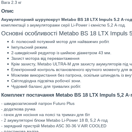
Вага 2.3 кг
Опис
Акумуляторний шурупокрут Metabo BS 18 LTX Impuls 5.2 А·го
комплектації з акумуляторами серії Li-Power і ємністю 5,2 А·год.
Основні особливості Metabo BS 18 LTX Impuls 5
4- полюсний потужний мотор для найважчих робіт.
Імпульсний режим.
2-швидкісний редуктор із шийкою діаметром 43 мм.
Захист мотора від перевантаження
Крім захисту, Metabo ULTRA-M для захисту акумуляторів під 
Електронний контроль встановленого крутного моменту для ви
Можливе використання без патрона, оскільки шпиндель із вн
Світлодіодна підсвітка робочої зони.
Чудовий баланс для тривалих робіт.
Комплект постачання Metabo BS 18 LTX Impuls 5,2 А·
- швидкозатискний патрон Futuro Plus
- додаткова ручка
- гачок для носіння на поясі та тримач для біт
- 2 акумуляторні блоки Metabo Li-Power 18 В, 5,2 А·год
- зарядний пристрій Metabo ASC 30-36 V AIR COOLED
- пластикова валіза