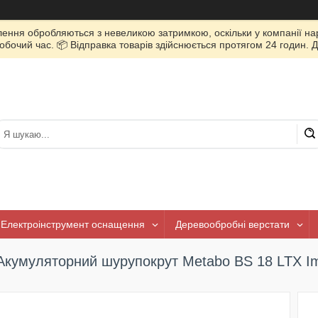
лення обробляються з невеликою затримкою, оскільки у компанії нар
очий час. 📦 Відправка товарів здійснюється протягом 24 годин. Д
Електроінструмент оснащення
Деревообробні верстати
Акумуляторний шурупокрут Metabo BS 18 LTX Im