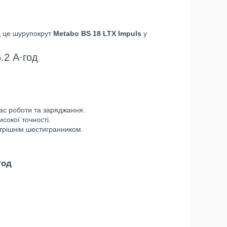
д
це шурупокрут
Metabo BS 18 LTX Impuls
у
.2 А·год
час роботи та заряджання.
сокої точності.
утрішнім шестигранником.
год