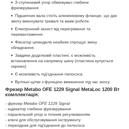
3-ступеневий упор обмежувач глибини
фрезерування.
Підшипник вала стоїть алюмінієвому фланцю, що дає
змогу виконувати тривалі та важкі роботи.
Електронний захист від перегрівання та
перевантаження.
Фіксатор шпинделя неабияк спрощує зміну
обладнання.
Завдяки додатковій пластині, є можливість
встановлення на напрямну шину (пластина купується
окремо).
Є можливість під'єднання пилососа.
Вугільні щітки з функцією вимкнення під час зносу.
Фрезер Metabo OFE 1229 Signal MetaLoc 1200 Вт
комплектація:
-
фрезер Metabo OFE 1229 Signal
- індикатор глибини фрезерування
- паралельний упор із точним регулюванням
- ключі для обслуговування інструменту
- перехідник для під'єднання до пилососа