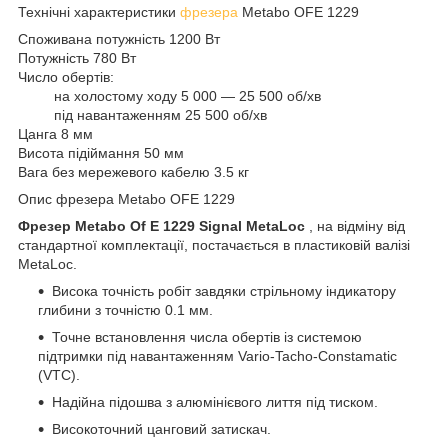
Технічні характеристики
фрезера
Metabo OFE 1229
Споживана потужність 1200 Вт
Потужність 780 Вт
Число обертів:
на холостому ходу 5 000 — 25 500 об/хв
під навантаженням 25 500 об/хв
Цанга 8 мм
Висота підіймання 50 мм
Вага без мережевого кабелю 3.5 кг
Опис фрезера Metabo OFE 1229
Фрезер Metabo Of E 1229 Signal MetaLoc
, на відміну від
стандартної комплектації, постачається в пластиковій валізі
MetaLoc.
Висока точність робіт завдяки стрільному індикатору
глибини з точністю 0.1 мм.
Точне встановлення числа обертів із системою
підтримки під навантаженням Vario-Tacho-Constamatic
(VTC).
Надійна підошва з алюмінієвого лиття під тиском.
Високоточний цанговий затискач.