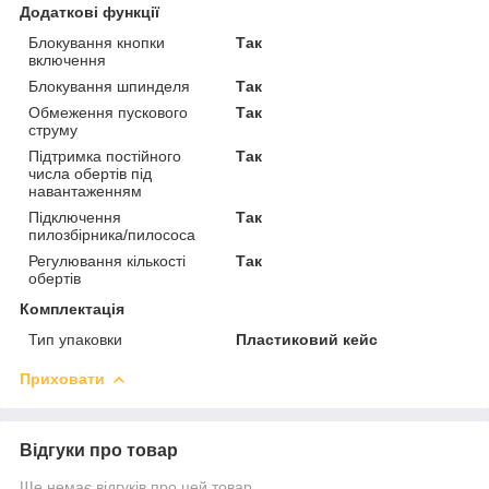
Додаткові функції
Блокування кнопки
Так
включення
Блокування шпинделя
Так
Обмеження пускового
Так
струму
Підтримка постійного
Так
числа обертів під
навантаженням
Підключення
Так
пилозбірника/пилососа
Регулювання кількості
Так
обертів
Комплектація
Тип упаковки
Пластиковий кейс
Приховати
Відгуки про товар
Ще немає відгуків про цей товар