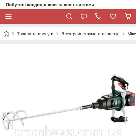
Побутові кондиціонери та спліт-системи
Товари та послуги
Электроинструмент оснастка
Мік