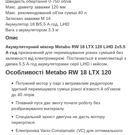
Швидкість обертання 0-750 об/хв
Макс. діаметр заважки 120 мм
Макс. рекомендований об'єм суміші 40 л
Затискач заважки M 14
Акумулятор 18 В/5,5 А·год, LiHD
Вага з акумулятором 3.3 кг
Опис
Акумуляторний міксер Metabo RW 18 LTX 120 LiHD 2x5.5
А·год
призначений для перемішування різних сумішей без
залежності від електромережі. Постачається в комплектації з
двома 5,5 А·год акумуляторами серії LiHD і кейсом.
Особливості Metabo RW 18 LTX 120
Потужний мотор у парі з витривалим редуктором
здатний перемішувати суміші різної в'язкості й об'ємом
до 40 літрів.
Плавний пуск дає змогу почати роботу без
розбризкування матеріалу.
Спеціальний захист двигуна не дасть мотору
перегрітися.
Електроніка Vario-Constamatic (VC) для оптимального