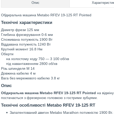
Опис
Характеристи
Обдиральна машина Metabo RFEV 19-125 RT Pointed
Технічні характеристики
Діаметр фрези 125 мм
Глибина фрезерування 0-6 мм
Споживана потужність 1900 Вт
Віддавана потужність 1240 Вт
Крутний момент 16.8 Нм
Оберти
на холостому ходу 750 — 3 100 об/хв
під навантаженням 2800 об/хв
Різь шпинделя M 14
Довжина кабелю 4 м
Вага без мережевого кабелю 3.8 кг
Опис
Обдиральна машина Metabo RFEV 19-125 RT Pointed
на відміну
постачається з фрезерною головкою з гострими зубцями.
Технічні особливості Metabo RFEV 19-125 RT
Запатентований двигун Metabo Marathon потужністю 1900 Вт, 