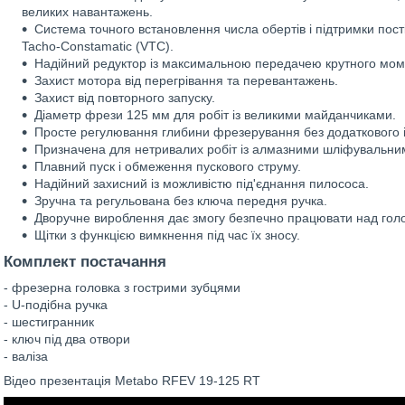
великих навантажень.
Система точного встановлення числа обертів і підтримки пост
Tacho-Constamatic (VTC).
Надійний редуктор із максимальною передачею крутного моме
Захист мотора від перегрівання та перевантажень.
Захист від повторного запуску.
Діаметр фрези 125 мм для робіт із великими майданчиками.
Просте регулювання глибини фрезерування без додаткового і
Призначена для нетривалих робіт із алмазними шліфувальни
Плавний пуск і обмеження пускового струму.
Надійний захисний із можливістю під'єднання пилососа.
Зручна та регульована без ключа передня ручка.
Дворучне вироблення дає змогу безпечно працювати над голов
Щітки з функцією вимкнення під час їх зносу.
Комплект постачання
- фрезерна головка з гострими зубцями
- U-подібна ручка
- шестигранник
- ключ під два отвори
- валіза
Відео презентація Metabo RFEV 19-125 RT