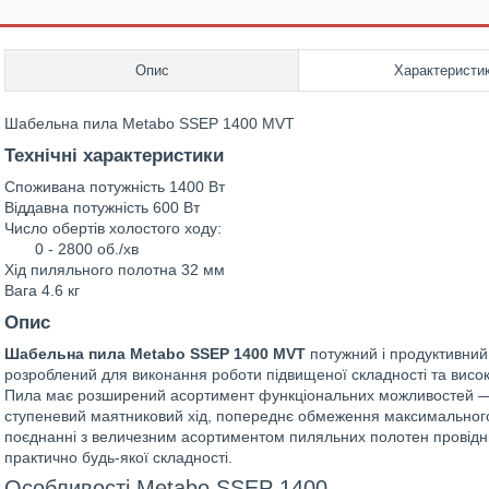
Опис
Характеристи
Шабельна пила Metabo SSEP 1400 MVT
Технічні характеристики
Споживана потужність 1400 Вт
Віддавна потужність 600 Вт
Число обертів холостого ходу:
0 - 2800 об./хв
Хід пиляльного полотна 32 мм
Вага 4.6 кг
Опис
Шабельна пила Metabo SSEP 1400 MVT
потужний і продуктивний
розроблений для виконання роботи підвищеної складності та високо
Пила має розширений асортимент функціональних можливостей — е
ступеневий маятниковий хід, попереднє обмеження максимального
поєднанні з величезним асортиментом пиляльних полотен провідних
практично будь-якої складності.
Особливості Metabo SSEP 1400