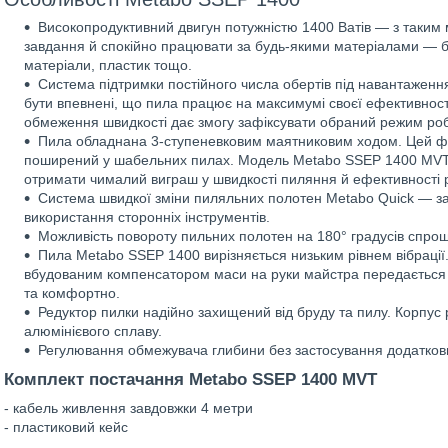
Високопродуктивний двигун потужністю 1400 Ватів — з таким
завдання й спокійно працювати за будь-якими матеріалами — бе
матеріали, пластик тощо.
Система підтримки постійного числа обертів під навантаженн
бути впевнені, що пила працює на максимумі своєї ефективнос
обмеження швидкості дає змогу зафіксувати обраний режим роб
Пила обладнана 3-ступеневковим маятниковим ходом. Цей ф
поширений у шабельних пилах. Модель Metabo SSEP 1400 MVT
отримати чималий виграш у швидкості пиляння й ефективності 
Система швидкої зміни пиляльних полотен Metabo Quick — за
використання сторонніх інструментів.
Можливість повороту пильних полотен на 180° градусів спро
Пила Metabo SSEP 1400 вирізняється низьким рівнем вібрації.
вбудованим компенсатором маси на руки майстра передається м
та комфортно.
Редуктор пилки надійно захищений від бруду та пилу. Корпус 
алюмінієвого сплаву.
Регулювання обмежувача глибини без застосування додаткови
Комплект постачання Metabo SSEP 1400 MVT
- кабель живлення завдовжки 4 метри
- пластиковий кейс