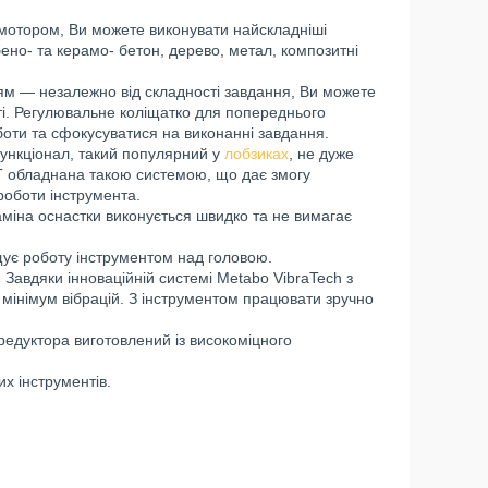
 мотором, Ви можете виконувати найскладніші
но- та керамо- бетон, дерево, метал, композитні
ям — незалежно від складності завдання, Ви можете
ті. Регулювальне коліщатко для попереднього
оти та сфокусуватися на виконанні завдання.
ункціонал, такий популярний у
лобзиках
, не дуже
 обладнана такою системою, що дає змогу
роботи інструмента.
міна оснастки виконується швидко та не вимагає
щує роботу інструментом над головою.
 Завдяки інноваційній системі Metabo VibraTech з
інімум вібрацій. З інструментом працювати зручно
редуктора виготовлений із високоміцного
х інструментів.