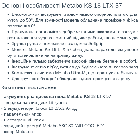
Основні особливості Metabo KS 18 LTX 57
Високоточний інструмент з алюмінієвою опорною плитою для в
кутом до 50°. Для зручності модель обладнана проміжним фікса
положення 0°.
Продумана ергономіка з добре читаними шкалами та зрозуміл
розпилювання чудово помітний під час роботи, що дає змогу дос
Зручна ручка з нековзною накладкою Softgrip.
Модель Metabo KS 18 LTX 57 обладнана паралельним упором 
бути встановлена на напрямну шину.
Інерційне гальмо забезпечує високий рівень безпеки в роботі.
Інструмент легко під'єднується до будівельного пилососа завд
Комплексна система Metabo Ultra-M, що гарантує стабільну т
Для зручності батареї обладнані індикатором рівня заряду.
Комплект постачання
-
акумуляторна дискова пила Metabo KS 18 LTX 57
- твердосплавний диск 18 зубців
- 2 акумуляторні блоки 18 В/5.2 А·год
- паралельний упор
- шестигранний ключ
- зарядний пристрій Metabo ASC 30 "AIR COOLED"
- кофр MetaLoc