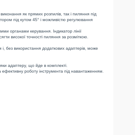
иконання як прямих розпилів, так і пиляння під
тором під кутом 45° і можливістю регулювання
ими органами керування. Індикатор лінії
ягти високої точності пиляння за розміткою.
і, без використання додаткових адаптерів, може
яки адаптеру, що йде в комплекті.
а ефективну роботу інструмента під навантаженням.