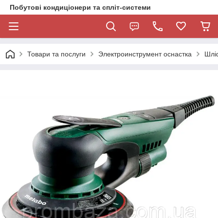
Побутові кондиціонери та спліт-системи
Товари та послуги
Электроинструмент оснастка
Шлі