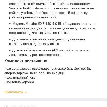
електронікою підтримки обертів під навантаженням
Vario-Tacho-Constamatic і плавним пуском гарантують
найвищу якість оброблення поверхні й ефективну
роботу з різними матеріалами.
Модель Metabo SXE 150-5.0 BL обладнана системою
гальмування двигуна та диска — дуже швидка зупинка
обертання під час відпускання кнопки.
Для унеможливлення випадкового увімкнення
встановлена додаткова клавіша.
Довгий кабель живлення (4,3 метри) із системою
легкої зміни, у разі пошкодження.
Комплект постачання
-
ексцентрикова шліфмашина Metabo SXE 150-5.0 BL
-
опорна тарілка "multi-hole" на липучці
- шестигранний ключ
- картонна коробка
Приховати