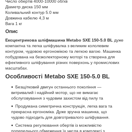
Число обертів 4000-10000 об/хв
Діаметр диска 150 мм
Коливальний контур 5.0 мм
Довжина кабелю 4,3 м
Вага 1 кг
Опис
Ексцентрикова шліфмашина Metabo SXE 150-5.0 BL
дуже
компактна та легка шліфувалка з великим кололевим
контуром, чудовою ергономікою та легкою вагою. Машинка
побудована на безколекторному моторі та створена для
ефективного шліфування різних поверхонь у промислових
масштабах.
Особливості Metabo SXE 150-5.0 BL
Безщітковий двигун останнього покоління —
витривалий і надійний мотор, що не вимагає
обслуговування з чудовим захистом від пилу та
Продумана симетрична конструкція, легка вага та
прекрасна ергономіка. Дуже зручна машинка, що
чудово підходить для довготривалого шліфування.
Система регулювання обертів із можливістю
попереднього обмеження їх числа в комплексі з