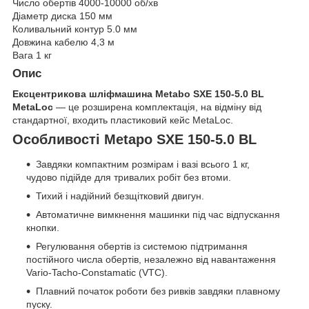
Число обертів 4000-10000 об/хв
Діаметр диска 150 мм
Коливальний контур 5.0 мм
Довжина кабелю 4,3 м
Вага 1 кг
Опис
Ексцентрикова шліфмашина Metabo SXE 150-5.0 BL
MetaLoc
— це розширена комплектація, на відміну від
стандартної, входить пластиковий кейс MetaLoc.
Особливості Metapo SXE 150-5.0 BL
Завдяки компактним розмірам і вазі всього 1 кг,
чудово підійде для тривалих робіт без втоми.
Тихий і надійний безщітковий двигун.
Автоматичне вимкнення машинки під час відпускання
кнопки.
Регулювання обертів із системою підтримання
постійного числа обертів, незалежно від навантаження
Vario-Tacho-Constamatic (VTC).
Плавний початок роботи без ривків завдяки плавному
пуску.