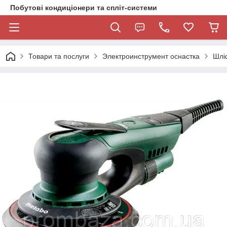
Побутові кондиціонери та спліт-системи
Товари та послуги
Электроинструмент оснастка
Шлі