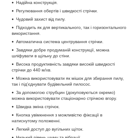
Надійна конструкція.
Регулювання обертів і швидкості стрічки.
Чудовий захист від пилу.
Підходить як для вертикального, так і горизонтального
використання.
Автоматична система центрування стрічки.
Завдяки добре продуманій конструкції, можна
шліфувати в щільну до стіни.
Висока продуктивність завдяки високій швидкості
стрічки до 440 м/хв.
Можна використовувати як мішок для збирання пилу,
так і під'єднувати будівельний пилосос.
За допомогою струбцин (докуповуються окремо)
можна використовувати стаціонарно стрічкою вгору.
Швидка зміна стрічок.
Кнопка увімкнення з можливістю фіксації в
натиснутому положенні.
Легкий доступ до вугільних щіток.
Низький рівень шуму та вібрації.