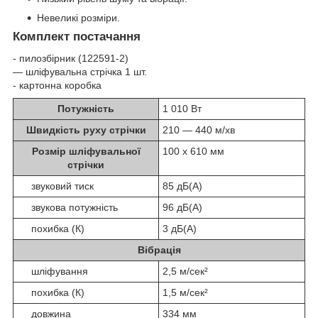
Невеликі розміри.
Комплект постачання
- пилозбірник (122591-2)
— шліфувальна стрічка 1 шт.
- картонна коробка
Потужність
1 010 Вт
Швидкість руху стрічки
210 — 440 м/хв
Розмір шліфувальної
100 x 610 мм
стрічки
звуковий тиск
85 дБ(А)
звукова потужність
96 дБ(А)
похибка (К)
3 дБ(А)
Вібрація
шліфування
2,5 м/сек²
похибка (К)
1,5 м/сек²
довжина
334 мм