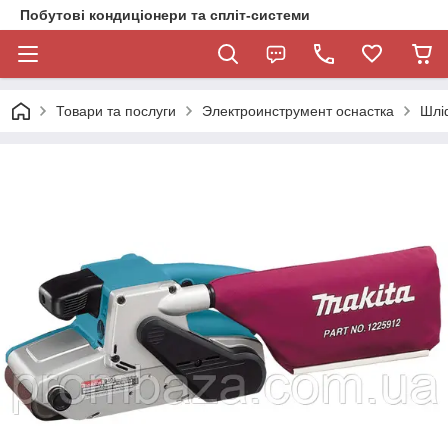
Побутові кондиціонери та спліт-системи
Товари та послуги
Электроинструмент оснастка
Шлі