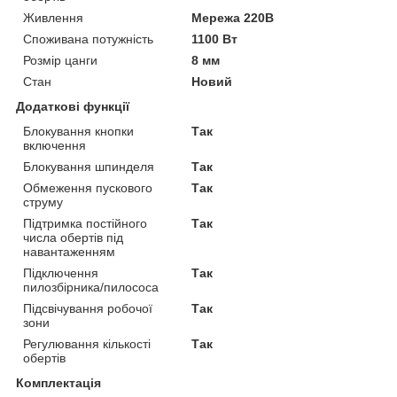
Живлення
Мережа 220В
Споживана потужність
1100 Вт
Розмір цанги
8 мм
Стан
Новий
Додаткові функції
Блокування кнопки
Так
включення
Блокування шпинделя
Так
Обмеження пускового
Так
струму
Підтримка постійного
Так
числа обертів під
навантаженням
Підключення
Так
пилозбірника/пилососа
Підсвічування робочої
Так
зони
Регулювання кількості
Так
обертів
Комплектація