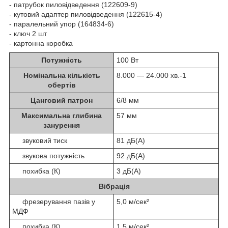
- патрубок пиловідведення (122609-9)
- кутовий адаптер пиловідведення (122615-4)
- паралельний упор (164834-6)
- ключ 2 шт
- картонна коробка
Потужність
100 Вт
Номінальна кількість
8.000 — 24.000 хв.
-1
обертів
Цанговий патрон
6/8 мм
Максимальна глибина
57 мм
занурення
звуковий тиск
81 дБ(А)
звукова потужність
92 дБ(А)
похибка (К)
3 дБ(А)
Вібрація
фрезерування пазів у
5,0 м/сек²
МДФ
похибка (К)
1,5 м/сек²