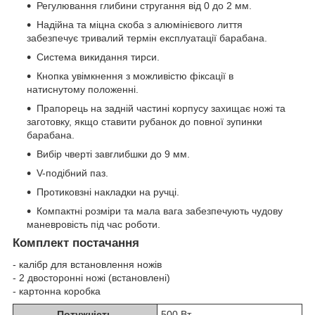
Регулювання глибини стругання від 0 до 2 мм.
Надійна та міцна скоба з алюмінієвого лиття
забезпечує тривалий термін експлуатації барабана.
Система викидання тирси.
Кнопка увімкнення з можливістю фіксації в
натиснутому положенні.
Прапорець на задній частині корпусу захищає ножі та
заготовку, якщо ставити рубанок до повної зупинки
барабана.
Вибір чверті завглибшки до 9 мм.
V-подібний паз.
Протиковзні накладки на ручці.
Компактні розміри та мала вага забезпечують чудову
маневровість під час роботи.
Комплект постачання
- калібр для встановлення ножів
- 2 двосторонні ножі (встановлені)
- картонна коробка
Потужність
500 Вт