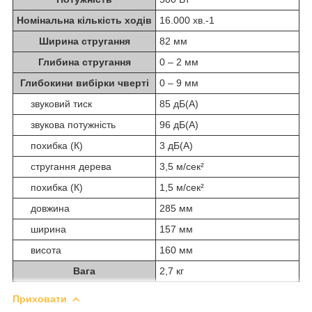
Номінальна кількість ходів
16.000 хв.
-1
Ширина стругання
82 мм
Глибина стругання
0 – 2 мм
Глибокини вибірки чверті
0 – 9 мм
звуковий тиск
85 дБ(А)
звукова потужність
96 дБ(А)
похибка (К)
3 дБ(А)
стругання дерева
3,5 м/сек²
похибка (К)
1,5 м/сек²
довжина
285 мм
ширина
157 мм
висота
160 мм
Вага
2,7 кг
Приховати