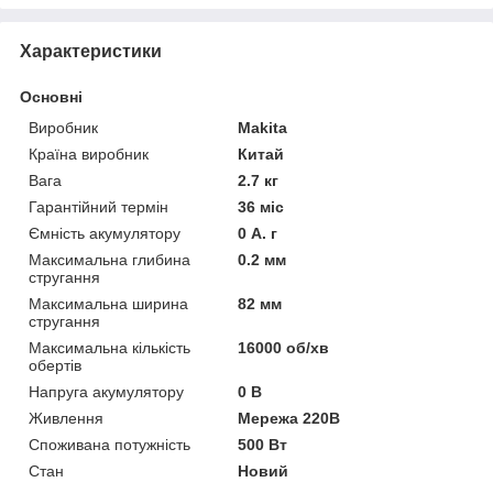
Характеристики
Основні
Виробник
Makita
Країна виробник
Китай
Вага
2.7 кг
Гарантійний термін
36 міс
Ємність акумулятору
0 А. г
Максимальна глибина
0.2 мм
стругання
Максимальна ширина
82 мм
стругання
Максимальна кількість
16000 об/хв
обертів
Напруга акумулятору
0 В
Живлення
Мережа 220В
Споживана потужність
500 Вт
Стан
Новий