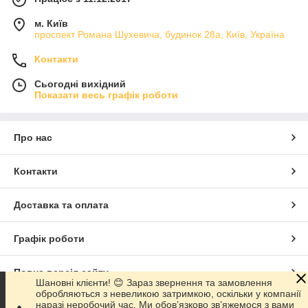
м. Київ
проспект Романа Шухевича, будинок 28а, Київ, Україна
Контакти
Сьогодні вихідний
Показати весь графік роботи
Про нас
Контакти
Доставка та оплата
Графік роботи
Повна версія сайту
Шановні клієнти! 😊 Зараз звернення та замовлення
обробляються з невеликою затримкою, оскільки у компанії
наразі неробочий час. Ми обов’язково зв’яжемося з вами
Сайт створено на маркетплейсі
Prom.ua