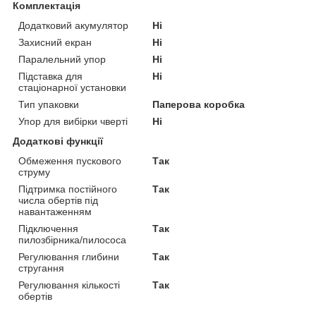
Комплектація
Додатковий акумулятор
Ні
Захисний екран
Ні
Паралельний упор
Ні
Підставка для
Ні
стаціонарної установки
Тип упаковки
Паперова коробка
Упор для вибірки чверті
Ні
Додаткові функції
Обмеження пускового
Так
струму
Підтримка постійного
Так
числа обертів під
навантаженням
Підключення
Так
пилозбірника/пилососа
Регулювання глибини
Так
стругання
Регулювання кількості
Так
обертів