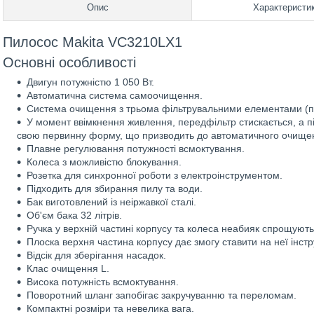
Опис
Характеристи
Пилосос Makita VC3210LX1
Основні особливості
Двигун потужністю 1 050 Вт.
Автоматична система самоочищення.
Система очищення з трьома фільтрувальними елементами (пе
У момент ввімкнення живлення, передфільтр стискається, а 
свою первинну форму, що призводить до автоматичного очище
Плавне регулювання потужності всмоктування.
Колеса з можливістю блокування.
Розетка для синхронної роботи з електроінструментом.
Підходить для збирання пилу та води.
Бак виготовлений із неіржавкої сталі.
Об'єм бака 32 літрів.
Ручка у верхній частині корпусу та колеса неабияк спрощуют
Плоска верхня частина корпусу дає змогу ставити на неї інстр
Відсік для зберігання насадок.
Клас очищення L.
Висока потужність всмоктування.
Поворотний шланг запобігає закручуванню та переломам.
Компактні розміри та невелика вага.