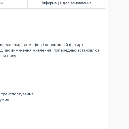
ки
Інформація для замовлення
редфільтр, демпфер і порошковий фільтр).
під час вимкнення живлення, попередньо встановлює
ння пилу.
ь транспортування.
умент.