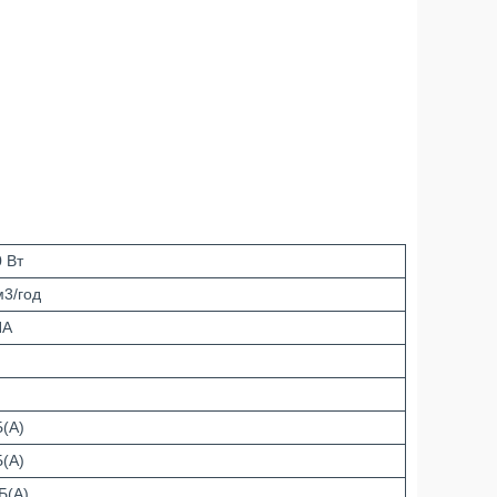
0 Вт
м3/год
ПА
Б(А)
Б(А)
Б(А)