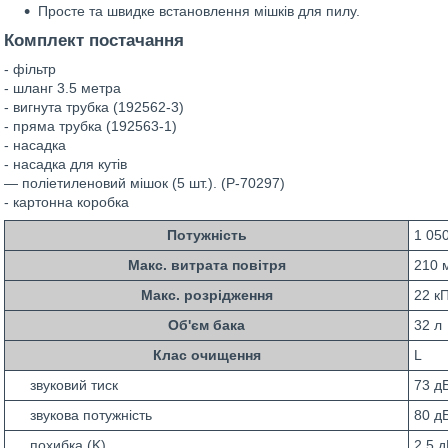
Просте та швидке встановлення мішків для пилу.
Комплект постачання
- фільтр
- шланг 3.5 метра
- вигнута трубка (192562-3)
- пряма трубка (192563-1)
- насадка
- насадка для кутів
— поліетиленовий мішок (5 шт.). (Р-70297)
- картонна коробка
Потужність
1 05
Макс. витрата повітря
210 
Макс. розрідження
22 к
Об'єм бака
32 л
Клас очищення
L
звуковий тиск
73 д
звукова потужність
80 д
похибка (K)
2.5 д