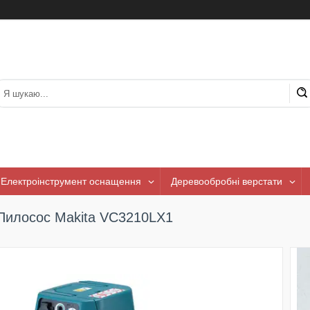
Електроінструмент оснащення
Деревообробні верстати
Пилосос Makita VC3210LX1