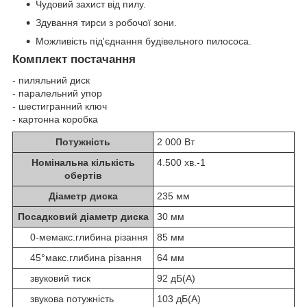
Чудовий захист від пилу.
Здування тирси з робочої зони.
Можливість під'єднання будівельного пилососа.
Комплект постачання
- пиляльний диск
- паралельний упор
- шестигранний ключ
- картонна коробка
Потужність
2 000 Вт
Номінальна кількість
4.500 хв.
-1
обертів
Діаметр диска
235 мм
Посадковий діаметр диска
30 мм
0-мемакс.глибина різання
85 мм
45°макс.глибина різання
64 мм
звуковий тиск
92 дБ(А)
звукова потужність
103 дБ(А)