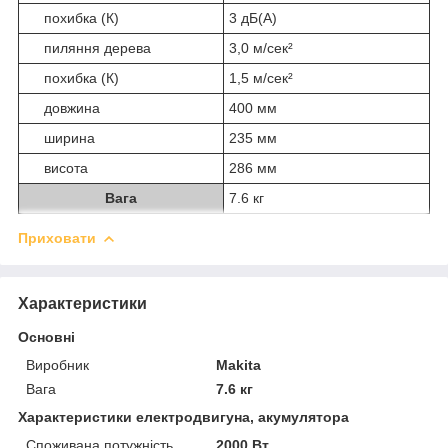
похибка (К)
3 дБ(А)
пиляння дерева
3,0 м/сек²
похибка (К)
1,5 м/сек²
довжина
400 мм
ширина
235 мм
висота
286 мм
Вага
7.6 кг
Приховати
Характеристики
Основні
Виробник
Makita
Вага
7.6 кг
Характеристики електродвигуна, акумулятора
Споживана потужність
2000 Вт