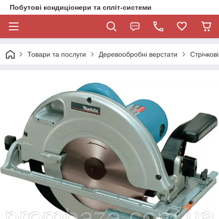
Побутові кондиціонери та спліт-системи
Товари та послуги
Деревообробні верстати
Стрічков