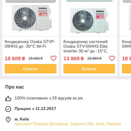
Кондиціонер Osaka STVP-
Кондиціонер настінний
Конд
09HH3 до -30°C Wi-Fi
Osaka STV-09HH3 Elite
09HH
inverter 30 м² до -15°C,
білий R32
18 609
13 869
18 
₴
₴
25 609 ₴
20 869 ₴
Купити
Купити
Про нас
100% позитивних з 29 відгуків за рік
Працює з 11.12.2017
м. Київ
проспект Романа Шухевича, будинок 28а, Київ, Україна