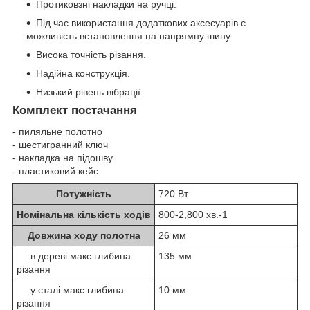
Протиковзні накладки на ручці.
Під час використання додаткових аксесуарів є
можливість встановлення на напрямну шину.
Висока точність різання.
Надійна конструкція.
Низький рівень вібрації.
Комплект постачання
- пиляльне полотно
- шестигранний ключ
- накладка на підошву
- пластиковий кейс
Потужність
720 Вт
Номінальна кількість ходів
800-2,800 хв.
-1
Довжина ходу полотна
26 мм
в дереві макс.глибина
135 мм
різання
у сталі макс.глибина
10 мм
різання