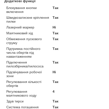
Додаткові функції
Блокування кнопки
Так
включення
Швидкозатискне кріплення
Так
пилки
Лазерний маркер
Ні
Маятниковий хід
Так
Обмеження пускового
Так
струму
Підтримка постійного
Так
числа обертів під
навантаженням
Підключення
Так
пилозбірника/пилососа
Підсвічування робочої
Ні
зони
Регулювання кількості
Так
обертів
Регулювання
4
маятникового ходу
Здув тирси
Так
Система погашення
Так