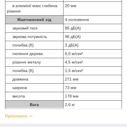
в алюмінії макс.глибина
20 мм
різання
Маятниковий хід
4 положення
звуковий тиск
85 дБ(А)
звукова потужність
96 дБ(А)
похибка (К)
3 дБ(А)
пиляння дерева
6,0 м/сек²
різання металу
4,5 м/сек²
похибка (К)
1,5 м/сек²
довжина
271 мм
ширина
73 мм
висота
178 мм
Вага
2,6 кг
Приховати