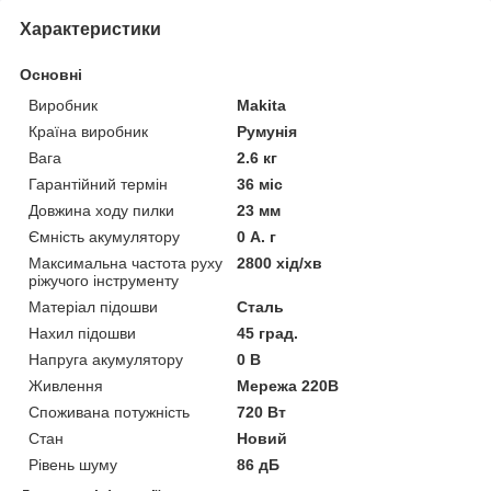
Характеристики
Основні
Виробник
Makita
Країна виробник
Румунія
Вага
2.6 кг
Гарантійний термін
36 міс
Довжина ходу пилки
23 мм
Ємність акумулятору
0 А. г
Максимальна частота руху
2800 хід/хв
ріжучого інструменту
Матеріал підошви
Сталь
Нахил підошви
45 град.
Напруга акумулятору
0 В
Живлення
Мережа 220В
Споживана потужність
720 Вт
Стан
Новий
Рівень шуму
86 дБ